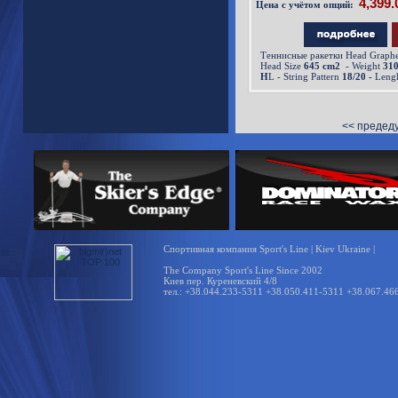
Цена с учётом опций:
Теннисные ракетки Head Graph
Head Size
645 cm2
- Weight
310
H
L - String Pattern
18/20 -
Leng
<< предед
Спортивная компания Sport's Line | Kiev Ukraine |
The Company Sport's Line Since 2002
Киев пер. Куреневский 4/8
тел.: +38.044.233-5311 +38.050.411-5311 +38.067.46