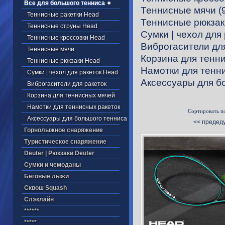
Все для большого тенниса
Теннисные мячи
(
Теннисные ракетки Head
Теннисные рюкзак
Теннисные струны Head
Cумки | чехол для
Теннисные кроссовки Head
Виброгасители для
Теннисные мячи
Корзина для тенн
Теннисные рюкзаки Head
Намотки для тенн
Cумки | чехол для ракеток Head
Аксессуары для б
Виброгасители для ракеток
Корзина для теннисных мячей
Намотки для теннисных ракеток
Сортировать п
Аксессуары для большого тенниса
<< предед
Горнолыжное снаряжение
Туристическое снаряжение
Deuter | Рюкзаки Deuter
Cумки и чемоданы
Беговые лыжи
Cквош Squash
Cлэклайн
******
*****