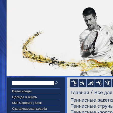
/
Велосипеды
Главная
Все для
Одежда & обувь
Теннисные ракетк
SUP Серфинг | Каяк
Теннисные струн
Скандинавская ходьба
Теннисные кроссо