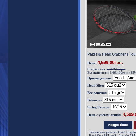
Ракетка Head Graphene Tou
4,599.00грн.
Цена:
Старая цена:
8,260.00грн.
Вы экономите:
3,661.00грн. (45
Производитель:
Head Siize:
Вес ракетки:
Balanace:
String Pattern:
Цена с учётом опций:
Теннисные ракетки Head Graphe
Head Size
615 cm2
- Weight
315