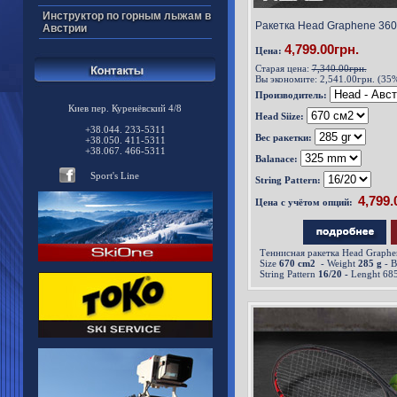
Инструктор по горным лыжам в
Ракетка Head Graphene 360+
Австрии
4,799.00грн.
Цена:
Старая цена:
7,340.00грн.
Вы экономите:
2,541.00грн. (35
Производитель:
Киев пер. Куренёвский 4/8
Head Siize:
+38.044. 233-5311
Вес ракетки:
+38.050. 411-5311
+38.067. 466-5311
Balanace:
Sport's Line
String Pattern:
Цена с учётом опций:
Теннисная ракетка
Head Graphe
Size
670 cm2
- Weight
285 g
- B
String Pattern
16/20 -
Lenght
68