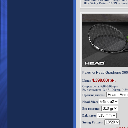
HL
- String Pattern
16/19 -
Leng
Ракетка Head Graphene 36
4,399.00грн.
Цена:
Старая цена:
7,870.00грн.
Вы экономите:
3,471.00грн. (45
Производитель:
Head Siize:
Вес ракетки:
Balanace:
String Pattern: