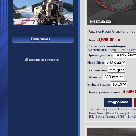
Ракетка Head Graphene Tou
4,599.00грн.
Цена:
Старая цена:
8,260.00грн.
Вы экономите:
3,661.00грн. (45
Производитель:
(В корзине нет товаров)
Head Siize:
Вес ракетки:
Balanace:
String Pattern:
Цена с учётом опций:
Теннисные ракетки Head Graphe
Head Size
640 cm2
- Weight
305
HL
- String Pattern
18/19 -
Leng