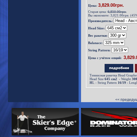
3,829.00грн.
Цена:
Старая цена:
6,850.00грн.
Вы экономите:
3,021.00грн. (45
Производитель:
Head Siize:
Вес ракетки:
Balanace:
String Pattern:
Цена с учётом опций:
Теннисная ракетка Head Graphe
Head Size
645 cm2
- Weight
300
H
L - String Pattern
16/19 -
Leng
<< предеду