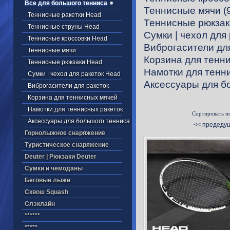
Все для большого тенниса
Теннисные мячи
(
Теннисные ракетки Head
Теннисные рюкзак
Теннисные струны Head
Cумки | чехол для
Теннисные кроссовки Head
Виброгасители для
Теннисные мячи
Корзина для тенн
Теннисные рюкзаки Head
Намотки для тенн
Cумки | чехол для ракеток Head
Аксессуары для б
Виброгасители для ракеток
Корзина для теннисных мячей
Намотки для теннисных ракеток
Сортировать п
Аксессуары для большого тенниса
<< предеду
Горнолыжное снаряжение
Туристическое снаряжение
Deuter | Рюкзаки Deuter
Cумки и чемоданы
Беговые лыжи
Cквош Squash
Cлэклайн
******
*****