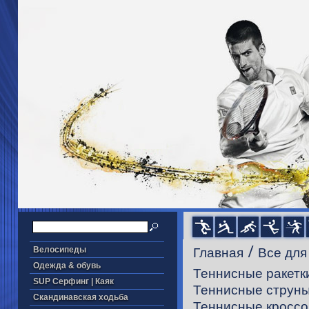
/
Велосипеды
Главная
Все для
Одежда & обувь
Теннисные ракетк
SUP Серфинг | Каяк
Теннисные струн
Скандинавская ходьба
Теннисные кроссо