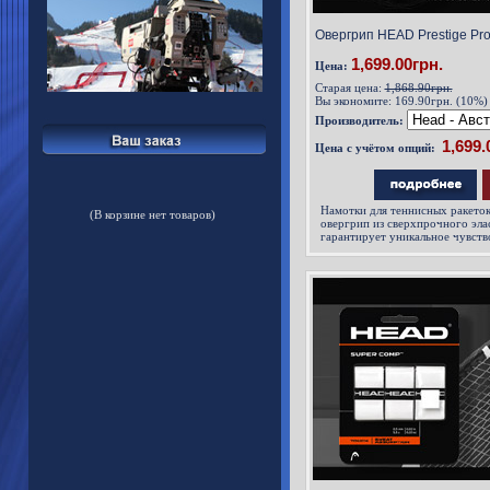
Овергрип HEAD Prestige Pro
1,699.00грн.
Цена:
Старая цена:
1,868.90грн.
Вы экономите:
169.90грн. (10%)
Производитель:
Цена с учётом опций:
Намотки для теннисных ракеток 
(В корзине нет товаров)
овергрип из сверхпрочного эла
гарантирует уникальное чувств
качества и долговечность.