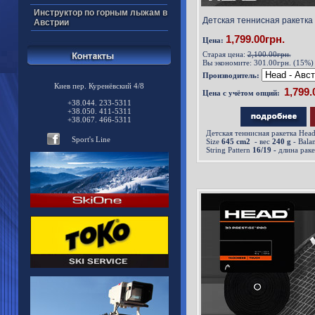
Инструктор по горным лыжам в
Детская теннисная ракетка
Австрии
1,799.00грн.
Цена:
Старая цена:
2,100.00грн.
Вы экономите:
301.00грн. (15%)
Производитель:
Киев пер. Куренёвский 4/8
Цена с учётом опций:
+38.044. 233-5311
+38.050. 411-5311
+38.067. 466-5311
Детская теннисная ракетка Hea
Sport's Line
Size
645 cm2
- вес
240 g
- Bala
String Pattern
16/19 -
длина раке