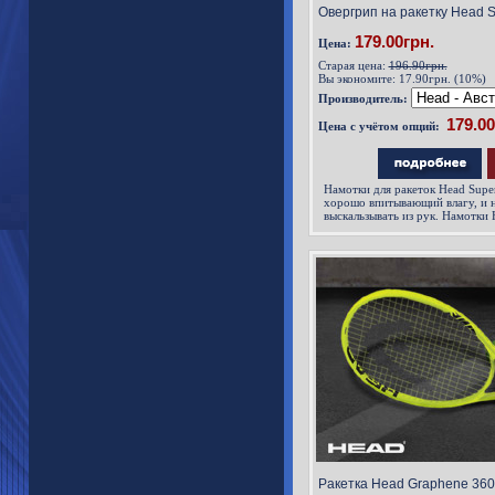
Овергрип на ракетку Head S
179.00грн.
Цена:
Старая цена:
196.90грн.
Вы экономите:
17.90грн. (10%)
Производитель:
Цена с учётом опций:
Намотки для ракеток Head Supe
хорошо впитывающий влагу, и 
выскальзывать из рук. Намотки 
имеют оптимальную толщину п
чувствительность ракетки
Ракетка Head Graphene 360