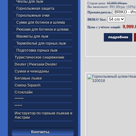
Чехлы для лыж
Старая цена:
10,990.00грн.
Вы экономите:
991.00грн. (10%)
Горнолыжная защита
Производитель:
Горнолыжные очки
BRIKO Size:
Сумки для ботинок и шлема
Цена с учётом опций:
Рюкзаки для ботинок и шлема
Манжеты для лыж
Термобельё для горных лыж
Подготовка горных лыж
Туристическое снаряжение
Deuter | Рюкзаки Deuter
Cумки и чемоданы
Беговые лыжи
Cквош Squash
Cлэклайн
******
*****
Инструктор по горным лыжам в
Австрии