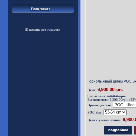
(В корзине нет товаров)
Горнолыжный шлем POC Skul
6,900.00грн.
Цена:
Старая цена:
9,100.00грн.
Вы экономите:
2,200.00грн. (25
Производитель:
POC Size:
Цена с учётом опций: