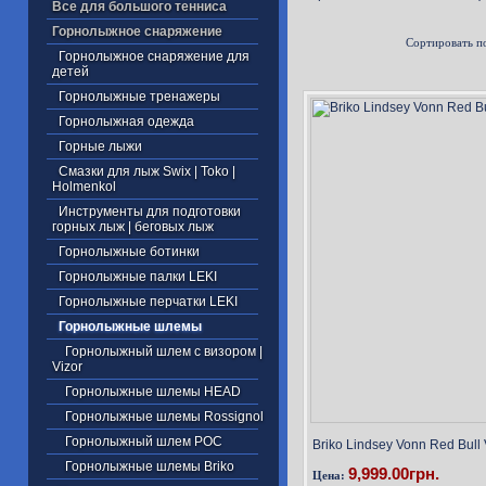
Все для большого тенниса
Горнолыжное снаряжение
Сортировать п
Горнолыжное снаряжение для
детей
Горнолыжные тренажеры
Горнолыжная одежда
Горные лыжи
Смазки для лыж Swix | Toko |
Holmenkol
Инструменты для подготовки
горных лыж | беговых лыж
Горнолыжные ботинки
Горнолыжные палки LEKI
Горнолыжные перчатки LEKI
Горнолыжные шлемы
Горнолыжный шлем с визором |
Vizor
Горнолыжные шлемы HEAD
Горнолыжные шлемы Rossignol
Горнолыжный шлем POC
Briko Lindsey Vonn Red Bull
Горнолыжные шлемы Briko
9,999.00грн.
Цена: