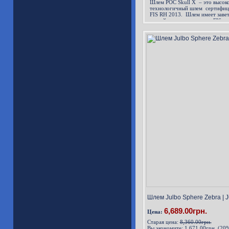
Шлем POC Skull X – это высок
технологичный шлем сертифиц
FIS RH 2013. Шлем имеет заве
наклейку и подходит для FIS с
Шлем Julbo Sphere Zebra | 
6,689.00грн.
Цена:
Старая цена:
8,360.00грн.
Вы экономите:
1,671.00грн. (20