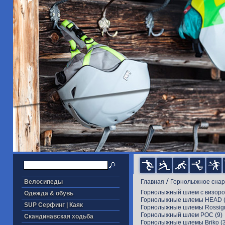
/
Велосипеды
Главная
Горнолыжное сна
Горнолыжный шлем с визором
Одежда & обувь
Горнолыжные шлемы HEAD
(
SUP Серфинг | Каяк
Горнолыжные шлемы Rossig
Горнолыжный шлем POC
(9)
Скандинавская ходьба
Горнолыжные шлемы Briko
(3