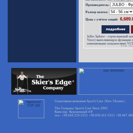
Производитель:
Размер шлема:
Цена с учётом опций:
Julbo Sphere - горнолыжный шл
Vizor) выполняющую функцию 
изменяемыми показателями VLT 
освещения в диапазоне VLT 43
измерения количество пропуска
видимого света)..
Спортивная компания Sport's Line | Kiev Ukraine |
The Company Sport's Line Since 2002
Киев пер. Куреневский 4/8
тел.: +38.044.233-5311 +38.050.411-5311 +38.067.46