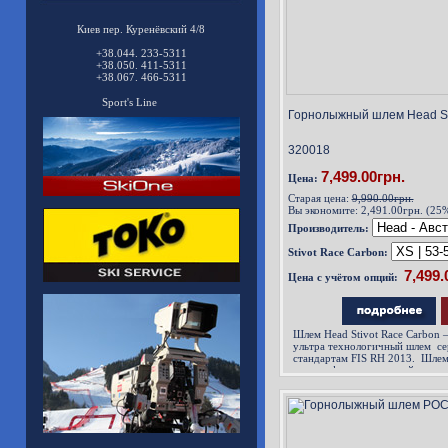
Киев пер. Куренёвский 4/8
+38.044. 233-5311
+38.050. 411-5311
+38.067. 466-5311
Sport's Line
Горнолыжный шлем Head Sti
320018
7,499.00грн.
Цена:
Старая цена:
9,990.00грн.
Вы экономите:
2,491.00грн. (25
Производитель:
Stivot Race Carbon:
Цена с учётом опций:
Шлем Head Stivot Race Carbon 
ультра технологичный шлем с
стандартам FIS RH 2013. Шлем
голографическую наклейку и по
новым правилам. Шлем Head Sti
со сл