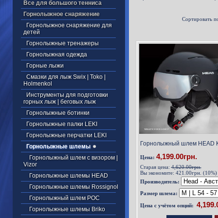
Все для большого тенниса
Горнолыжное снаряжение
Сортировать п
Горнолыжное снаряжение для
детей
Горнолыжные тренажеры
Горнолыжная одежда
Горные лыжи
Смазки для лыж Swix | Toko |
Holmenkol
Инструменты для подготовки
горных лыж | беговых лыж
Горнолыжные ботинки
Горнолыжные палки LEKI
Горнолыжные перчатки LEKI
Горнолыжный шлем HEAD K
Горнолыжные шлемы
4,199.00грн.
Горнолыжный шлем с визором |
Цена:
Vizor
Старая цена:
4,620.00грн.
Вы экономите:
421.00грн. (10%)
Горнолыжные шлемы HEAD
Производитель:
Горнолыжные шлемы Rossignol
Размер шлема:
Горнолыжный шлем POC
Цена с учётом опций:
Горнолыжные шлемы Briko