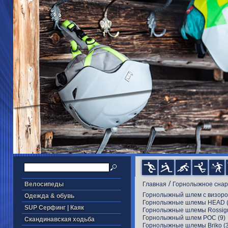
/
Велосипеды
Главная
Горнолыжное сна
Горнолыжный шлем с визором
Одежда & обувь
Горнолыжные шлемы HEAD
(
SUP Серфинг | Каяк
Горнолыжные шлемы Rossig
Горнолыжный шлем POC
(9)
Скандинавская ходьба
Горнолыжные шлемы Briko
(3