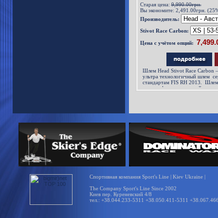
Старая цена:
9,990.00грн.
Вы экономите:
2,491.00грн. (25
Производитель:
Stivot Race Carbon:
Цена с учётом опций:
Шлем Head Stivot Race Carbon 
ультра технологичный шлем с
стандартам FIS RH 2013. Шлем
голографическую наклейку и по
новым правилам. Шлем Head Sti
со сл
Спортивная компания Sport's Line | Kiev Ukraine |
The Company Sport's Line Since 2002
Киев пер. Куреневский 4/8
тел.: +38.044.233-5311 +38.050.411-5311 +38.067.46