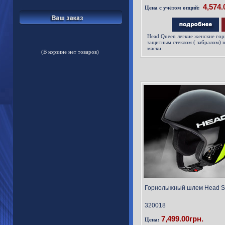
Цена с учётом опций:
Head Queen
легкие женские го
защитным стеклом ( забралом
маски
(В корзине нет товаров)
Горнолыжный шлем Head Sti
320018
7,499.00грн.
Цена: