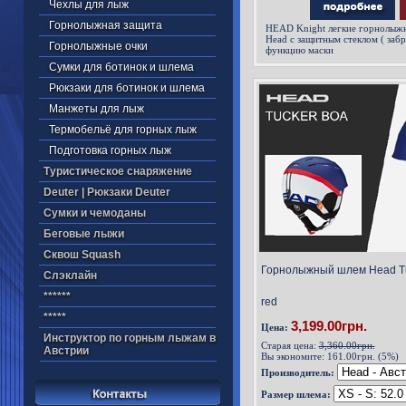
Чехлы для лыж
Горнолыжная защита
HEAD Knight легкие горнолыж
Head с защитным стеклом ( за
Горнолыжные очки
функцию маски
Сумки для ботинок и шлема
Рюкзаки для ботинок и шлема
Манжеты для лыж
Термобельё для горных лыж
Подготовка горных лыж
Туристическое снаряжение
Deuter | Рюкзаки Deuter
Cумки и чемоданы
Беговые лыжи
Cквош Squash
Горнолыжный шлем Head Tuc
Cлэклайн
******
red
*****
3,199.00грн.
Цена:
Инструктор по горным лыжам в
Старая цена:
3,360.00грн.
Австрии
Вы экономите:
161.00грн. (5%)
Производитель:
Размер шлема: