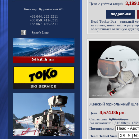
Цена с учётом опций:
Киев пер. Куренёвский 4/8
+38.044. 233-5311
+38.050. 411-5311
Head Tucker Boa - cтильный у
+38.067. 466-5311
на голове, имеет много регули
обеспечивает отличную кругов
Sport's Line
комфортный климат контроль в
Женский горнолыжный шлем
4,574.00грн.
Цена:
Старая цена:
6,090.00грн.
Вы экономите:
1,516.00грн. (25
Производитель:
Head Helmet Size: