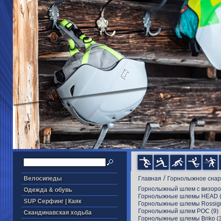
/
Велосипеды
Главная
Горнолыжное сна
Горнолыжный шлем с визором
Одежда & обувь
Горнолыжные шлемы HEAD
(
SUP Серфинг | Каяк
Горнолыжные шлемы Rossig
Горнолыжный шлем POC
(9)
Скандинавская ходьба
Горнолыжные шлемы Briko
(3