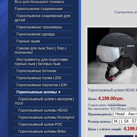
Все для большого тенниса
Горнолыжное снаряжение
Сортировать п
Горнолыжное снаряжение для
детей
Горнолыжные тренажеры
Горнолыжная одежда
Горные лыжи
Смазки для лыж Swix | Toko |
Holmenkol
Инструменты для подготовки
горных лыж | беговых лыж
Горнолыжные ботинки
Горнолыжные палки LEKI
Горнолыжные перчатки LEKI
Горнолыжный шлем HEAD K
Горнолыжные шлемы
4,199.00грн.
Горнолыжный шлем с визором |
Цена:
Vizor
Старая цена:
4,620.00грн.
Вы экономите:
421.00грн. (10%)
Горнолыжные шлемы HEAD
Производитель:
Горнолыжные шлемы Rossignol
Размер шлема:
Горнолыжный шлем POC
Цена с учётом опций:
Горнолыжные шлемы Briko