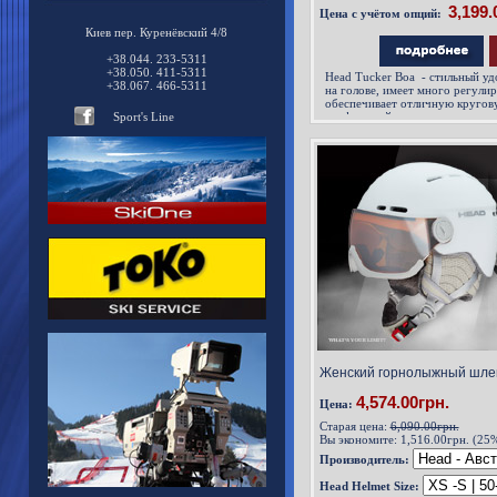
Цена с учётом опций:
Киев пер. Куренёвский 4/8
+38.044. 233-5311
+38.050. 411-5311
Head Tucker Boa - cтильный у
+38.067. 466-5311
на голове, имеет много регули
обеспечивает отличную кругов
Sport's Line
комфортный климат контроль в
Женский горнолыжный шлем
4,574.00грн.
Цена:
Старая цена:
6,090.00грн.
Вы экономите:
1,516.00грн. (25
Производитель:
Head Helmet Size: