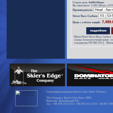
Старая цена:
9,990.00грн.
Вы экономите:
2,491.00грн. (25
Производитель:
Stivot Race Carbon:
Цена с учётом опций:
Шлем Head Stivot Race Carbon 
ультра технологичный шлем с
стандартам FIS RH 2013. Шлем
голографическую наклейку и по
новым правилам. Шлем Head Sti
со сл
Спортивная компания Sport's Line | Kiev Ukraine |
The Company Sport's Line Since 2002
Киев пер. Куреневский 4/8
тел.: +38.044.233-5311 +38.050.411-5311 +38.067.46