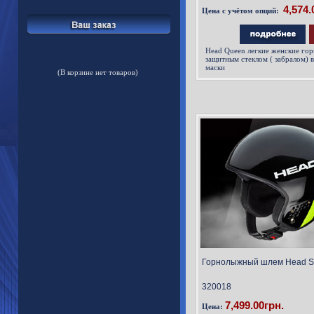
Цена с учётом опций:
Head Queen
легкие женские го
защитным стеклом ( забралом
маски
(В корзине нет товаров)
Горнолыжный шлем Head Sti
320018
7,499.00грн.
Цена: