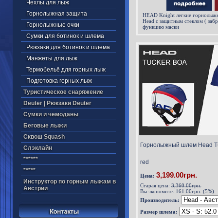
Чехлы для лыж
Горнолыжная защита
HEAD Knight легкие горнолыж
Head с защитным стеклом ( за
Горнолыжные очки
функцию маски
Сумки для ботинок и шлема
Рюкзаки для ботинок и шлема
Манжеты для лыж
Термобельё для горных лыж
Подготовка горных лыж
Туристическое снаряжение
Deuter | Рюкзаки Deuter
Cумки и чемоданы
Беговые лыжи
Cквош Squash
Горнолыжный шлем Head Tuc
Cлэклайн
******
red
*****
3,199.00грн.
Цена:
Инструктор по горным лыжам в
Старая цена:
3,360.00грн.
Австрии
Вы экономите:
161.00грн. (5%)
Производитель:
Размер шлема: