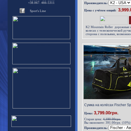
+38.067. 466-5311
Производитель:
Цена с учётом опций:
Sport's Line
K2 Mountain Roller
дорожные с
колесах с телескопической ручк
сторона с полозьями, возможнос
вертикальное положение.
Сумка на колёсах Fischer Spo
3,799.00грн.
Цена:
Старая цена:
4,190.00грн.
Вы экономите:
391.00грн. (10%)
Производитель: