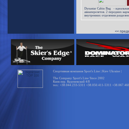
Dynastar Cabin Bag - идеальна
авиаперелетов. 2 передних карм
внутренних отделения разделе
<< пред
Спортивная компания Sport's Line | Kiev Ukraine |
The Company Sport's Line Since 2002
Киев пер. Куреневский 4/8
тел.: +38.044.233-5311 +38.050.411-5311 +38.067.46