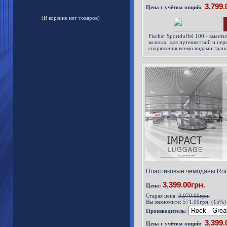
Цена с учётом опций:
(В корзине нет товаров)
Fischer Sportduffel 100 - вмест
колесах для путешествий и пер
снаряжения всеми видами тран
Пластиковые чемоданы Rock 
3,399.00грн.
Цена:
Старая цена:
3,970.00грн.
Вы экономите:
571.00грн. (15%)
Производитель:
Цена с учётом опций: