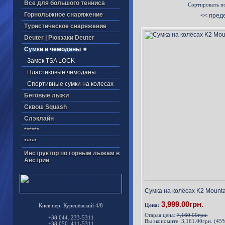
Все для большого тенниса
Сортировать п
Горнолыжное снаряжение
<< пред
Туристическое снаряжение
Deuter | Рюкзаки Deuter
Cумки и чемоданы
Замок TSA LOCK
Пластиковые чемоданы
Cпортивные сумки на колесах
Беговые лыжи
Cквош Squash
Cлэклайн
******
*****
Инструктор по горным лыжам в
Австрии
Сумка на колёсах K2 Mountai
3,999.00грн.
Цена:
Киев пер. Куренёвский 4/8
Старая цена:
7,160.00грн.
+38.044. 233-5311
Вы экономите:
3,161.00грн. (45
+38.050. 411-5311