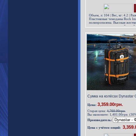
Объем, л: 104 | Вес, кг: 4.2 | Ра
Пластиковые чемоданы Rock Im
полипропилена. Высокая жестко
совокупности с хорошей устой
позволяет перевозить
Сумка на колёсах Dynastar 
3,359.00грн.
Цена:
Старая цена:
4,760.00грн.
Вы экономите:
1,401.00грн. (30
Производитель:
Цена с учётом опций: