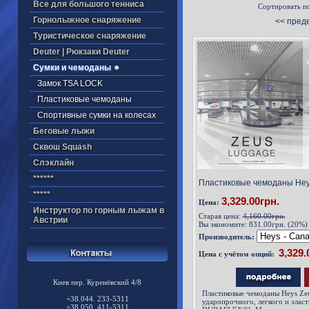
Все для большого тенниса
Сортировать п
Горнолыжное снаряжение
<< пред
Туристическое снаряжение
Deuter | Рюкзаки Deuter
Cумки и чемоданы
Замок TSA LOCK
Пластиковые чемоданы
Cпортивные сумки на колесах
Беговые лыжи
Cквош Squash
Cлэклайн
******
Пластиковые чемоданы Heys
*****
3,329.00грн.
Цена:
Инструктор по горным лыжам в
Старая цена:
4,160.00грн.
Австрии
Вы экономите:
831.00грн. (20%)
Производитель:
Цена с учётом опций:
Киев пер. Куренёвский 4/8
Пластиковые чемоданы Heys Zeu
+38.044. 233-5311
ударопрочного, легкого и элас
+38.050. 411-5311