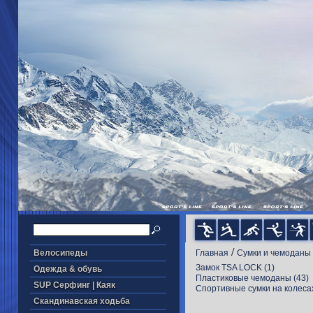
/
Велосипеды
Главная
Cумки и чемоданы
Замок TSA LOCK
(1)
Одежда & обувь
Пластиковые чемоданы
(43)
SUP Серфинг | Каяк
Cпортивные сумки на колеса
Скандинавская ходьба