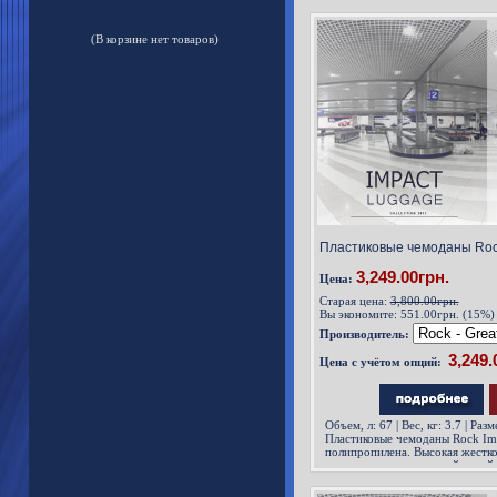
750 фунтов (340 кг),
(В корзине нет товаров)
Пластиковые чемоданы Rock
3,249.00грн.
Цена:
Старая цена:
3,800.00грн.
Вы экономите:
551.00грн. (15%)
Производитель:
Цена с учётом опций:
Объем, л: 67 | Вес, кг: 3.7 | Раз
Пластиковые чемоданы Rock Im
полипропилена. Высокая жестко
совокупности с хорошей устой
позволяет перевозить