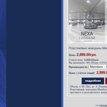
Пластиковые чемоданы Membe
2,899.00грн.
Цена:
Старая цена:
3,390.00грн.
Вы экономите:
491.00грн. (15%)
Производитель:
Цена с учётом опций:
Объем, л: 96 | Вес, кг: 4 | Разме
Пластиковые чемоданы Members
прочного и долговечного матер
очень важно для чемоданов, п
отделениях. Чемоданы оснащен
полноповоротными сдвоенными
<< пред