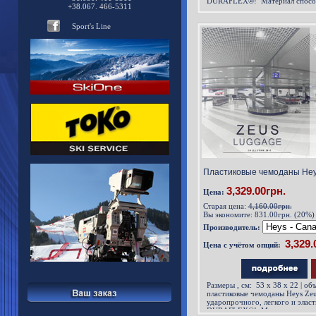
DURAFLEX®! Материал спосо
+38.067. 466-5311
Sport's Line
Пластиковые чемоданы Heys 
3,329.00грн.
Цена:
Старая цена:
4,160.00грн.
Вы экономите:
831.00грн. (20%)
Производитель:
Цена с учётом опций:
Размеры , см: 53 x 38 x 22 | объе
пластиковые чемоданы Heys Zeus
ударопрочного, легкого и элас
DURAFLEX®! Материал способе