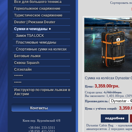
Все для большого тенниса
Сортировать п
Горнолыжное снаряжение
Туристическое снаряжение
Deuter | Рюкзаки Deuter
Cумки и чемоданы
Замок TSA LOCK
Пластиковые чемоданы
Cпортивные сумки на колесах
Беговые лыжи
Cквош Squash
Cлэклайн
******
Сумка на колёсах Dynastar 
*****
3,359.00грн.
Цена:
Инструктор по горным лыжам в
Старая цена:
4,760.00грн.
Австрии
Вы экономите:
1,401.00грн. (30
Производитель:
Цена с учётом опций:
Киев пер. Куренёвский 4/8
Dynastar Cabin Bag - идеальна
+38.044. 233-5311
авиаперелетов. 2 передних карм
+38.050. 411-5311