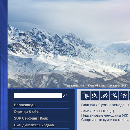
/
Велосипеды
Главная
Cумки и чемоданы
Замок TSA LOCK
(1)
Одежда & обувь
Пластиковые чемоданы
(43)
SUP Серфинг | Каяк
Cпортивные сумки на колеса
Скандинавская ходьба