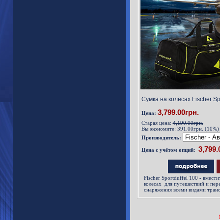
Сумка на колёсах Fischer Spo
3,799.00грн.
Цена:
Старая цена:
4,190.00грн.
Вы экономите:
391.00грн. (10%)
Производитель:
Цена с учётом опций:
Fischer Sportduffel 100 - вмест
колесах для путешествий и пер
снаряжения всеми видами тран