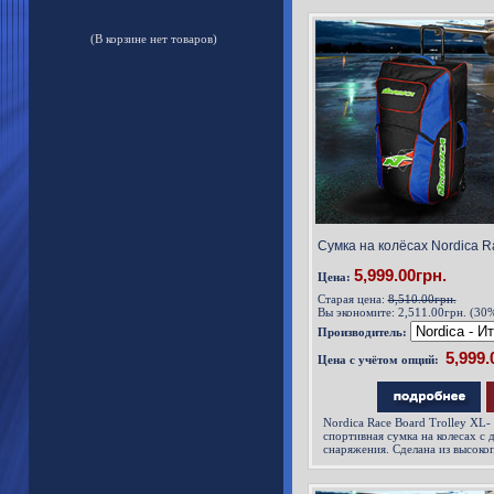
(В корзине нет товаров)
Сумка на колёсах Nordica Ra
5,999.00грн.
Цена:
Старая цена:
8,510.00грн.
Вы экономите:
2,511.00грн. (30
Производитель:
Цена с учётом опций:
Nordica Race Board Trolley XL-
спортивная сумка на колесах с 
снаряжения. Сделана из высоко
материала.