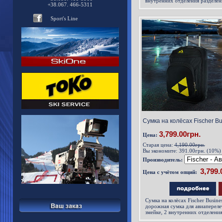
внутренних отделения разделе
+38.067. 466-5311
Sport's Line
Сумка на колёсах Fischer Bus
3,799.00грн.
Цена:
Старая цена:
4,190.00грн.
Вы экономите:
391.00грн. (10%)
Производитель:
Цена с учётом опций:
Сумка на колёсах Fischer Busine
дорожная сумка для авиапереле
змейке, 2 внутренних отделени