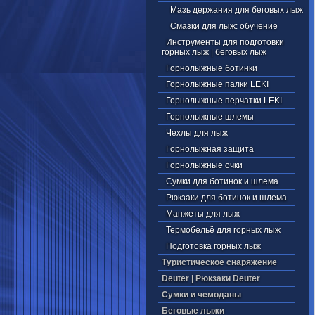
Мазь держания для беговых лыж
Смазки для лыж: обучение
Инструменты для подготовки
горных лыж | беговых лыж
Горнолыжные ботинки
Горнолыжные палки LEKI
Горнолыжные перчатки LEKI
Горнолыжные шлемы
Чехлы для лыж
Горнолыжная защита
Горнолыжные очки
Сумки для ботинок и шлема
Рюкзаки для ботинок и шлема
Манжеты для лыж
Термобельё для горных лыж
Подготовка горных лыж
Туристическое снаряжение
Deuter | Рюкзаки Deuter
Cумки и чемоданы
Беговые лыжи