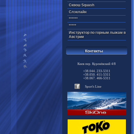
Cквош Squash
Cлэклайн
******
*****
Инструктор по горным лыжам в
Австрии
Киев пер. Куренёвский 4/8
+38.044. 233-5311
+38.050. 411-5311
+38.067. 466-5311
Sport's Line