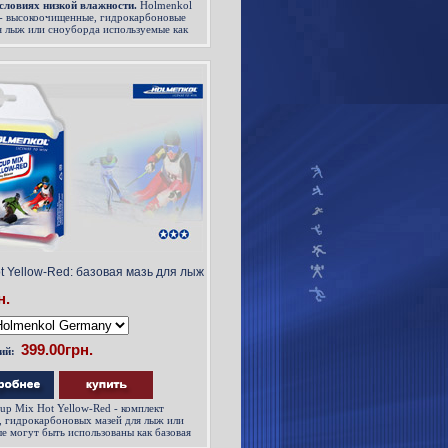
условиях низкой влажности.
Holmenkol
 - высокоочищенныe, гидрокарбоновые
я лыж или сноуборда используемые как
первого слоя
t Yellow-Red: базовая мазь для лыж
н.
ий:
p Mix Hot Yellow-Red - комплект
 гидрокарбоновых мазей для лыж или
е могут быть использованы как базовая