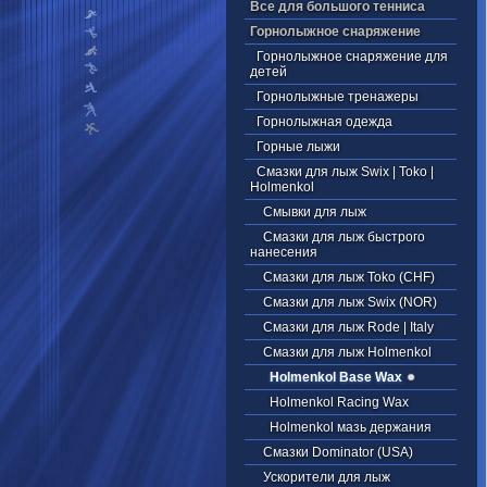
Все для большого тенниса
Горнолыжное снаряжение
Горнолыжное снаряжение для
детей
Горнолыжные тренажеры
Горнолыжная одежда
Горные лыжи
Смазки для лыж Swix | Toko |
Holmenkol
Смывки для лыж
Смазки для лыж быстрого
нанесения
Смазки для лыж Toko (CHF)
Смазки для лыж Swix (NOR)
Смазки для лыж Rode | Italy
Смазки для лыж Holmenkol
Holmenkol Base Wax
Holmenkol Racing Wax
Holmenkol мазь держания
Смазки Dominator (USA)
Ускорители для лыж