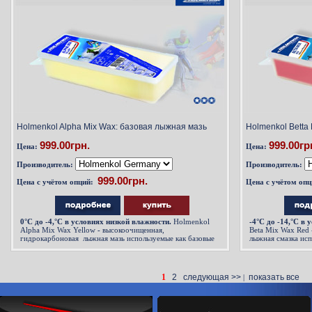
Holmenkol Alpha Mix Wax: базовая лыжная мазь
Holmenkol Betta
999.00грн.
999.00гр
Цена:
Цена:
Производитель:
Производитель:
Цена с учётом опций:
Цена с учётом опц
0
°С до -4,°C в условиях низкой влажности.
Holmenkol
-4
°С до -14,°C в 
Alpha Mix Wax Yellow
-
высокоочищенная,
Beta Mix Wax Red
гидрокарбоновая лыжная мазь используемые как базовые
лыжная смазка исп
мази для первого слоя,
первого слоя, или
1
2
следующая >>
показать все
|