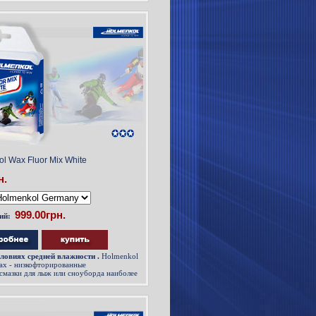
l Wax Fluor Mix White
н.
ий:
условиях средней влажности .
Holmenkol
Wax - низкофторированные
смазки для лыж или сноуборда наиболее
ые в тренировочном режиме