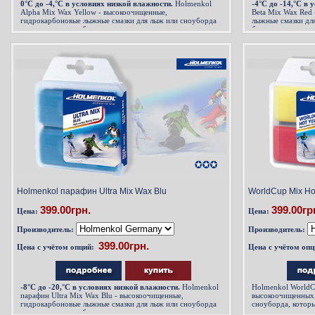
0
°С до -4,°C в условиях низкой влажности.
Holmenkol
-4
°С до -14,°C в 
Alpha Mix Wax Yellow - высокоочищенныe,
Beta Mix Wax Red
гидрокарбоновые лыжные смазки для лыж или сноуборда
лыжные смазки дл
используемые как базовые мази для первого слоя
базовые мази для 
Holmenkol парафин Ultra Mix Wax Blu
WorldСup Mix Ho
399.00грн.
399.00гр
Цена:
Цена:
Производитель:
Производитель:
Цена с учётом опций:
Цена с учётом опц
-8
°С до -20,°C в условиях низкой влажности.
Holmenkol
Holmenkol WorldСu
парафин Ultra Mix Wax Blu - высокоочищенныe,
высокоочищенных,
гидрокарбоновые лыжные смазки для лыж или сноуборда
сноуборда, которы
используемые как базовые мази для первого слоя
мазь для лыж,