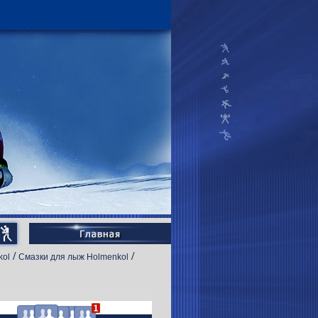
/
/
kol
Смазки для лыж Holmenkol