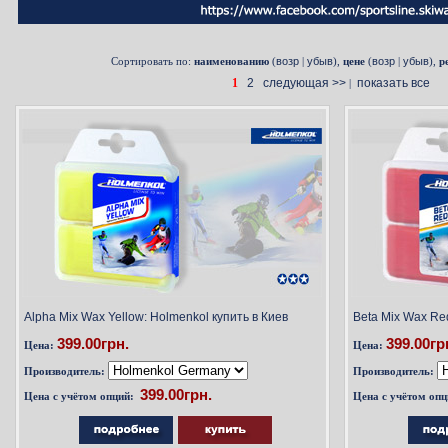
Сортировать по:
наименованию
(
возр
|
убыв
),
цене
(
возр
|
убыв
),
р
1
2
следующая >>
показать все
|
Alpha Mix Wax Yellow: Holmenkol купить в Киев
Beta Mix Wax Re
399.00грн.
399.00гр
Цена:
Цена:
Производитель:
Производитель:
Цена с учётом опций:
Цена с учётом опц