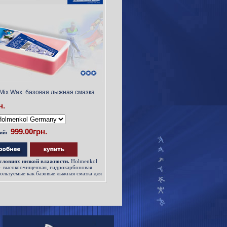
 Mix Wax: базовая лыжная смазка
н.
ий:
условиях низкой влажности.
Holmenkol
 - высокоочищенная, гидрокарбоновая
ользуемые как базовые лыжная смазка для
 как самостоятельная смазка скольжения