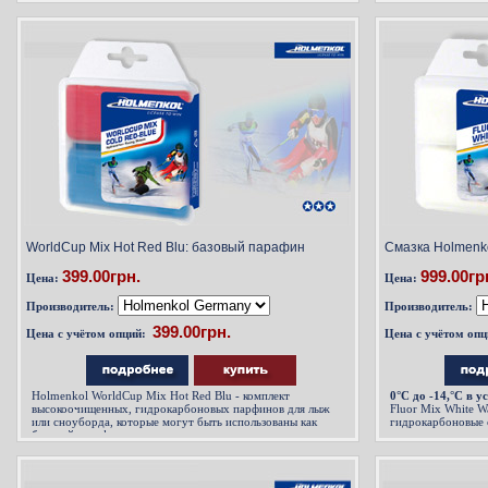
WorldСup Mix Hot Red Blu: базовый парафин
Смазка Holmenko
399.00грн.
999.00гр
Цена:
Цена:
Производитель:
Производитель:
Цена с учётом опций:
Цена с учётом опц
Holmenkol WorldСup Mix Hot Red Blu - комплект
0°С до -14,°C в 
высокоочищенных, гидрокарбоновых парфинов для лыж
Fluor Mix White 
или сноуборда, которые могут быть использованы как
гидрокарбоновые 
базовый парафин для лыж, или как самостоятельные мази
часто используем
скольжения при температуре снега -4°С до -20,°C в
условиях низкой влажности.