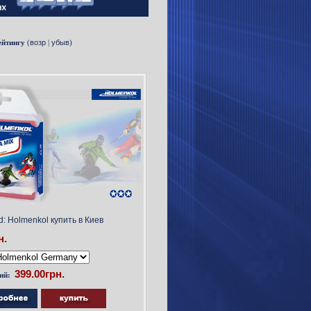
ейтингу
(
возр
|
убыв
)
d: Holmenkol купить в Киев
н.
ий: