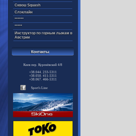
Cквош Squash
Cлэклайн
******
*****
Инструктор по горным лыжам в
Австрии
Киев пер. Куренёвский 4/8
+38.044. 233-5311
+38.050. 411-5311
+38.067. 466-5311
Sport's Line