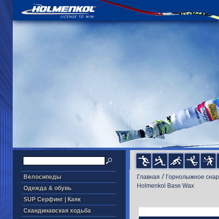
/
Велосипеды
Главная
Горнолыжное сна
Holmenkol Base Wax
Одежда & обувь
SUP Серфинг | Каяк
Скандинавская ходьба