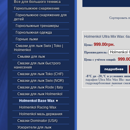
Все для большого тенниса
Горнолыжное снаряжение
Горнолыжное снаряжение для
Сортировать 
детей
Горнолыжные тренажеры
Горнолыжная одежда
Holmenkol Ultra Mix Wax: 
Горные лыжи
999.00грн.
Цена:
Смазки для лыж Swix | Toko |
Holmenkol
Производитель:
Смывки для лыж
Цена с учётом опций:
Смазки для лыж быстрого
нанесения
Смазки для лыж Toko (CHF)
-8
°С до -20,°C в условиях низ
парафин Ultra Mix Wax Blu- в
Смазки для лыж Swix (NOR)
гидрокарбоновые лыжные смаз
используемые как базовые смазк
Смазки для лыж Rode | Italy
самостоятельные лыжные смазк
Смазки для лыж Holmenkol
Holmenkol Base Wax
Holmenkol Racing Wax
Holmenkol мазь держания
Смазки Dominator (USA)
Ускорители для лыж