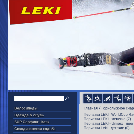
/
Велосипеды
Главная
Горнолыжное сна
Перчатки LEKI | WorldCup Ra
Одежда & обувь
Перчатки LEKI - женские
(7)
SUP Серфинг | Каяк
Перчатки LEKI - Unisex Triger
Перчатки Leki - детские
(0)
Скандинавская ходьба