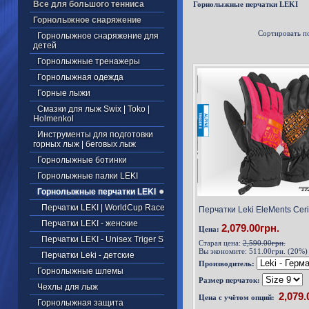
Все для большого тенниса
Горнолыжные перчатки LEKI
Горнолыжное снаряжение
Сортировать п
Горнолыжное снаряжение для
детей
Горнолыжные тренажеры
Горнолыжная одежда
Горные лыжи
Смазки для лыж Swix | Toko |
Holmenkol
Инструменты для подготовки
горных лыж | беговых лыж
Горнолыжные ботинки
Горнолыжные палки LEKI
Горнолыжные перчатки LEKI
Перчатки LEKI | WorldCup Race
Перчатки Leki EleMents Cer
Перчатки LEKI - женские
2,079.00грн.
Цена:
Перчатки LEKI - Unisex Triger S
Старая цена:
2,590.00грн.
Вы экономите:
511.00грн. (20%)
Перчатки Leki - детские
Производитель:
Горнолыжные шлемы
Размер перчаток:
Чехлы для лыж
Цена с учётом опций:
Горнолыжная защита