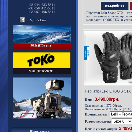
+38.044. 233-5311
+38.050. 411-5311
+38.067. 466-5311
Перчатки Leki Space GTX
- го
изготовленные с интегрирован
мембраной GORE TEX и утепл
Sport's Line
Перчатки Leki ERGO S GTX
3,499.00грн.
Цена:
Старая цена:
4,370.00грн.
Вы экономите:
871.00грн. (20%)
Производитель:
Размер перчаток:
Цена с учётом опций: