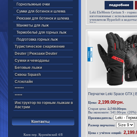
Горнолыжные очки
Сумки для ботинок и шлема
Leki EleMents Cerium S - горн
изготовленные c использовани
Рюкзаки для ботинок и шлема
утеплителя Hyperloft и водотт
TEX
Манжеты для лыж
Термобельё для горных лыж
Подготовка горных лыж
Туристическое снаряжение
Deuter | Рюкзаки Deuter
Cумки и чемоданы
Беговые лыжи
Cквош Squash
Cлэклайн
******
Перчатки Leki Space GTX | 
*****
2,199.00грн.
Инструктор по горным лыжам в
Цена:
Австрии
Старая цена:
2,740.00грн.
Вы экономите:
541.00грн. (20%)
Производитель:
Размер перчаток:
Цена с учётом опций:
Киев пер. Куренёвский 4/8