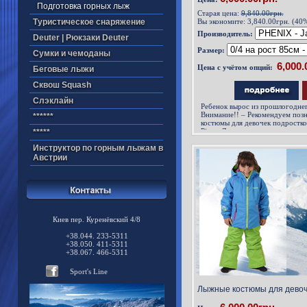
Подготовка горных лыж
Старая цена:
9,840.00грн.
Туристическое снаряжение
Вы экономите:
3,840.00грн. (40
Производитель:
Deuter | Рюкзаки Deuter
Размер:
Cумки и чемоданы
Цена с учётом опций:
Беговые лыжи
Cквош Squash
Cлэклайн
Ребенок вырос из прошлогодне
Внимание!! – Рекомендуем поз
******
костюмы для девочек подростко
Piece. Детские горнолыжные ко
*****
вместе с вашим ребенком
Инструктор по горным лыжам в
Австрии
Киев пер. Куренёвский 4/8
+38.044. 233-5311
+38.050. 411-5311
+38.067. 466-5311
Sport's Line
Лыжные костюмы для девоче