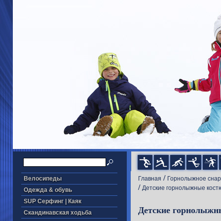
/
Велосипеды
Главная
Горнолыжное сна
/
Детские горнолыжные кост
Одежда & обувь
SUP Серфинг | Каяк
Детские горнолыжны
Скандинавская ходьба