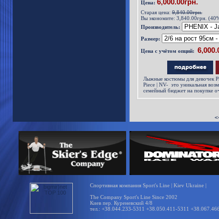
6,000.00грн.
Цена:
Старая цена:
9,840.00грн.
Вы экономите:
3,840.00грн. (40
Производитель:
Размер:
Цена с учётом опций:
Лыжные костюмы для девочек P
Piece | NV- это уникальная во
семейный бюджет на покупке о
горнолыжного костюма.
<
Спортивная компания Sport's Line | Kiev Ukraine |
The Company Sport's Line Since 2002
Киев пер. Куреневский 4/8
тел.: +38.044.233-5311 +38.050.411-5311 +38.067.46