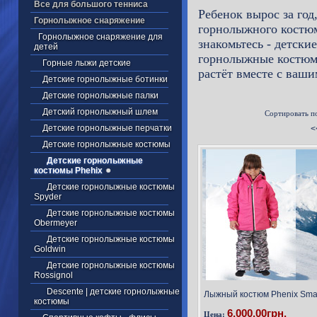
Все для большого тенниса
Ребенок вырос за год
Горнолыжное снаряжение
горнолыжного костюм
Горнолыжное снаряжение для
знакомьтесь - детск
детей
горнолыжные костюмы 
Горные лыжи детские
растёт вместе с ваши
Детские горнолыжные ботинки
Детские горнолыжные палки
Детский горнолыжный шлем
Сортировать п
Детские горнолыжные перчатки
<
Детские горнолыжные костюмы
Детские горнолыжные
костюмы Phehix
Детские горнолыжные костюмы
Spyder
Детские горнолыжные костюмы
Obermeyer
Детские горнолыжные костюмы
Goldwin
Детские горнолыжные костюмы
Rossignol
Descente | детские горнолыжные
Лыжный костюм Phenix Smar
костюмы
6,000.00грн.
Цена: