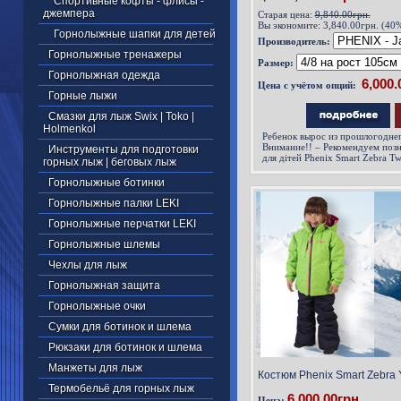
Спортивные кофты - флисы -
джемпера
Старая цена:
9,840.00грн.
Вы экономите:
3,840.00грн. (40
Горнолыжные шапки для детей
Производитель:
Горнолыжные тренажеры
Размер:
Горнолыжная одежда
Цена с учётом опций:
Горные лыжи
Смазки для лыж Swix | Toko |
Holmenkol
Ребенок вырос из прошлогодне
Внимание!! – Рекомендуем поз
Инструменты для подготовки
для дітей Phenix Smart Zebra T
горных лыж | беговых лыж
горнолыжные костюмы, которые
ребенком
Горнолыжные ботинки
Горнолыжные палки LEKI
Горнолыжные перчатки LEKI
Горнолыжные шлемы
Чехлы для лыж
Горнолыжная защита
Горнолыжные очки
Сумки для ботинок и шлема
Рюкзаки для ботинок и шлема
Манжеты для лыж
Костюм Phenix Smart Zebra
Термобельё для горных лыж
6,000.00грн.
Цена: