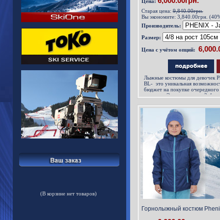
6,000.00грн.
Цена:
Старая цена:
9,840.00грн.
Вы экономите:
3,840.00грн. (40
Производитель:
Размер:
Цена с учётом опций:
Лыжные костюмы для девочек Ph
BL- это уникальная возможнос
бюджет на покупке очередного
костюма. Это покупка на 3-4 с
которые растут вместе с вашим 
(В корзине нет товаров)
Горнолыжный костюм Phenix