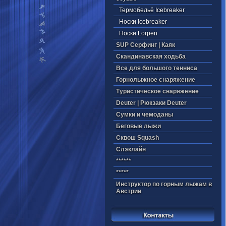
Термобельё Icebreaker
Носки Icebreaker
Носки Lorpen
SUP Серфинг | Каяк
Скандинавская ходьба
Все для большого тенниса
Горнолыжное снаряжение
Туристическое снаряжение
Deuter | Рюкзаки Deuter
Cумки и чемоданы
Беговые лыжи
Cквош Squash
Cлэклайн
******
*****
Инструктор по горным лыжам в
Австрии