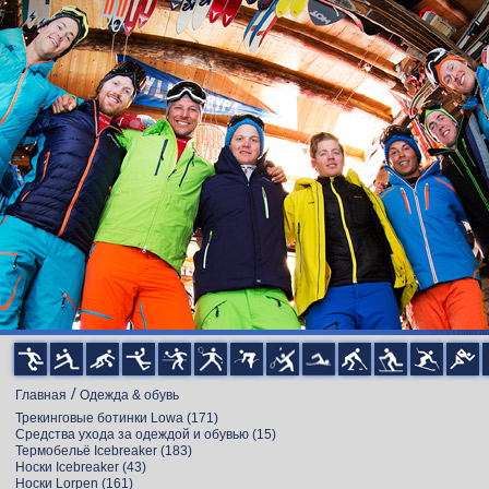
/
Главная
Одежда & обувь
Трекинговые ботинки Lowa
(171)
Cредства ухода за одеждой и обувью
(15)
Термобельё Icebreaker
(183)
Носки Icebreaker
(43)
Носки Lorpen
(161)