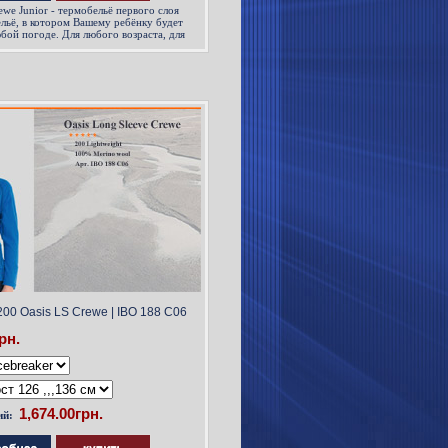
ewe Junior
- термобельё первого слоя
ельё, в котором Вашему ребёнку будет
ой погоде. Для любого возраста, для
00 Oasis LS Crewe | IBO 188 C06
рн.
ий: