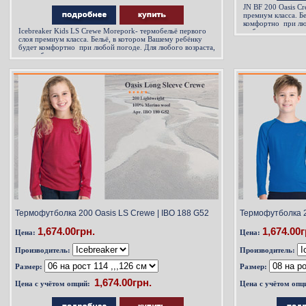
JN BF 200 Oasis Cr
премиум класса. Б
комфортно при люб
Icebreaker Kids LS Crewe Morepork- термобельё первого
любого спорта...,
слоя премиум класса. Бельё, в котором Вашему ребёнку
будет комфортно при любой погоде. Для любого возраста,
для любого спорта...
Термофутболка 200 Oasis LS Crewe | IBO 188 G52
Термофутболка 2
1,674.00грн.
1,674.00г
Цена:
Цена:
Производитель:
Производитель:
Размер:
Размер:
Цена с учётом опций:
Цена с учётом опц