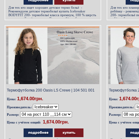
Для тех кто ищет хорошее детское термо бельё -
Для тех кто плани
Рекомендуем детское термобельё купить Icebreaker
ребёнку - рекомен
BODYFIT 200- термобельё класса премиум, 100 % шерсть
200- термобельё п
мериноса. Бельё в котором Вашему ребёнку будет
ребёнок будет ком
комфортно и тепло при любой погоде..
погоде. Горные лы
термобелье для люб
Термофутболка 200 Oasis LS Crewe | 104 501 001
Термофутболка 2
1,674.00грн.
1,674.00г
Цена:
Цена:
Производитель:
Производитель:
Размер:
Размер:
Цена с учётом опций:
Цена с учётом опц