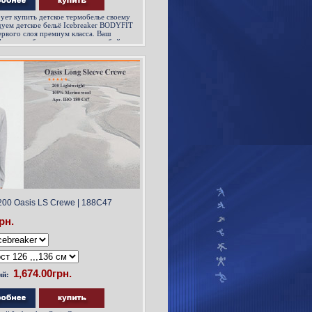
рует купить детское термобелье своему
дуем детское бельё Icebreaker BODYFIT
ервого слоя премиум класса. Ваш
фортно себя чувствовать при любой
жи, хоккей, фигурное катание - детское
ого вида спорта...
00 Oasis LS Crewe | 188С47
рн.
ий: