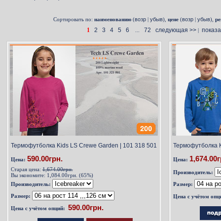
Сортировать по:
наименованию
(
возр
|
убыв
),
цене
(
возр
|
убыв
),
ре
1
2
3
4
5
6
72
следующая >>
показа
...
|
Термофутболка Kids LS Crewe Garden | 101 318 501
Термофутболка Ki
590.00грн.
1,674.00г
Цена:
Цена:
Старая цена:
1,674.00грн.
Производитель:
Вы экономите:
1,084.00грн. (65%)
Производитель:
Размер:
Размер:
Цена с учётом опц
Цена с учётом опций: