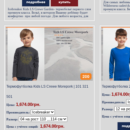
Для самых любимых
Wilderness cadet/c
Icebreaker Kids LS Crewe Garden- термобельё первого слоя
премиум класса. Б
премиум класса. Бельё, в котором Вашему ребёнку будет
комфортно при люб
комфортно при любой погоде. Для любого возраста, для
любого спорта...,
любого спорта...,
Термофутболка Kids LS Crewe Morepork | 101 321
Термофутболка 2
1,674.00г
Цена:
501
Производитель:
1,674.00грн.
Цена:
Размер:
Производитель:
Цена с учётом опц
Размер:
Цена с учётом опций: