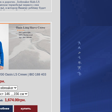
 и дорогих...Icebreaker Kids LS
hatreuse термобельё первого слоя
ельё, в котором Вашему ребёнку будет
ой погоде. Для любого возраста, для
00 Oasis LS Crewe | IBO 188 403
рн.
ий: