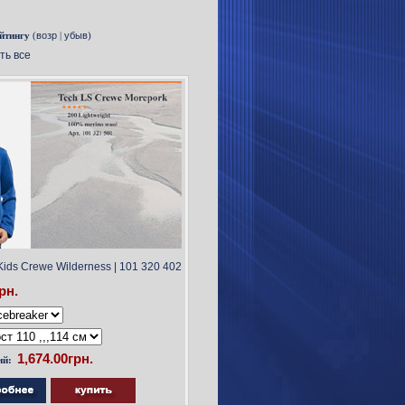
йтингу
(
возр
|
убыв
)
ть все
ds Crewe Wilderness | 101 320 402
рн.
ий: