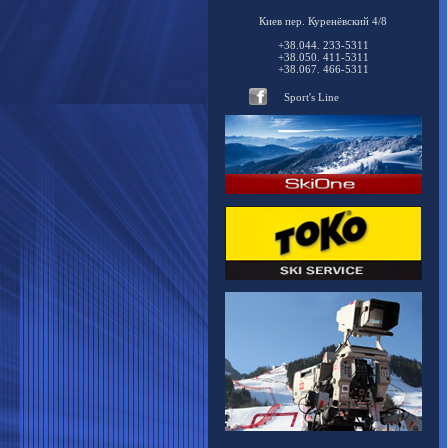
Киев пер. Куренёвский 4/8
+38.044. 233-5311
+38.050. 411-5311
+38.067. 466-5311
Sport's Line