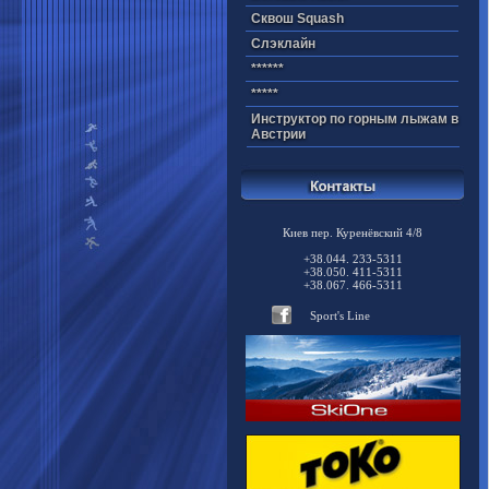
Cквош Squash
Cлэклайн
******
*****
Инструктор по горным лыжам в
Австрии
Киев пер. Куренёвский 4/8
+38.044. 233-5311
+38.050. 411-5311
+38.067. 466-5311
Sport's Line