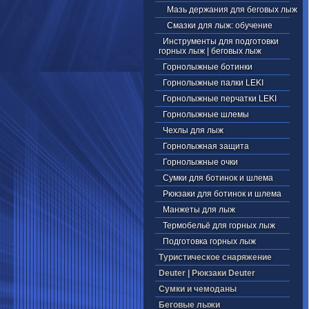
Мазь держания для беговых лыж
Смазки для лыж: обучение
Инструменты для подготовки
горных лыж | беговых лыж
Горнолыжные ботинки
Горнолыжные палки LEKI
Горнолыжные перчатки LEKI
Горнолыжные шлемы
Чехлы для лыж
Горнолыжная защита
Горнолыжные очки
Сумки для ботинок и шлема
Рюкзаки для ботинок и шлема
Манжеты для лыж
Термобельё для горных лыж
Подготовка горных лыж
Туристическое снаряжение
Deuter | Рюкзаки Deuter
Cумки и чемоданы
Беговые лыжи