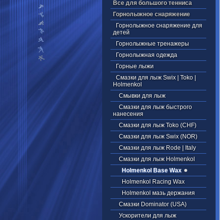
Все для большого тенниса
Горнолыжное снаряжение
Горнолыжное снаряжение для
детей
Горнолыжные тренажеры
Горнолыжная одежда
Горные лыжи
Смазки для лыж Swix | Toko |
Holmenkol
Смывки для лыж
Смазки для лыж быстрого
нанесения
Смазки для лыж Toko (CHF)
Смазки для лыж Swix (NOR)
Смазки для лыж Rode | Italy
Смазки для лыж Holmenkol
Holmenkol Base Wax
Holmenkol Racing Wax
Holmenkol мазь держания
Смазки Dominator (USA)
Ускорители для лыж