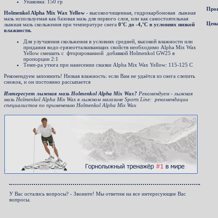
Упаковка: 150 гр
Прои
Holmenkol Alpha Mix Wax Yellow
- высокоочищенная, гидрокарбоновая лыжная
мазь используемая как базовая мазь для первого слоя, или как самостоятельная
Цена
лыжная мазь скольжения при температуре снега
0°С до -4,°C в условиях низкой
влажности.
Для улучшения скольжения в условиях средней, высокой влажности или
придания водо-грязеотталкивающих свойств необходимо Alpha Mix Wax
Yellow смешать с фторированной добавкой Holmenkol GW25 в
пропорции 2:1
Темп-ра утюга при нанесении смазки Alpha Mix Wax Yellow: 115-125 С
Рекомендуем запомнить! Низкая влажность: если Вам не удаётся из снега слепить
снежок, и он постоянно рассыпается
Интересует лыжная мазь Holmenkol Alpha Mix Wax?
Рекомендуем - лыжная
мазь Holmenkol Alpha Mix Wax в лыжном магазине Sports Line: рекомендации
специалистов по применению Holmenkol Alpha Mix Wax
У Вас остались вопросы? - Звоните! Мы ответим на все интересующие Вас
вопросы.