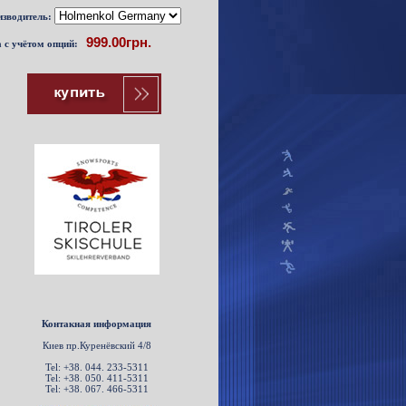
зводитель:
 с учётом опций:
Контакная информация
Киев пр.Куренёвский 4/8
Tel: +38. 044. 233-5311
Tel: +38. 050. 411-5311
Tel: +38. 067. 466-5311