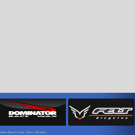
ния Sport's Line | Kiev Ukraine |