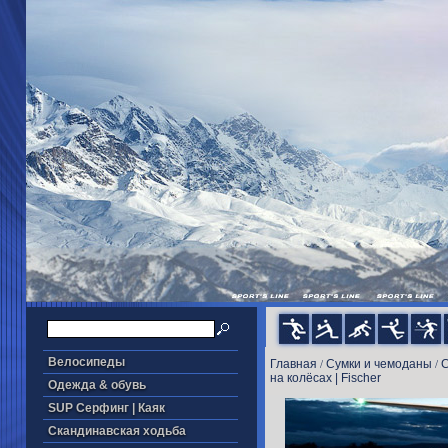
Велосипеды
Главная
Cумки и чемоданы
C
/
/
на колёсах | Fischer
Одежда & обувь
SUP Серфинг | Каяк
Скандинавская ходьба