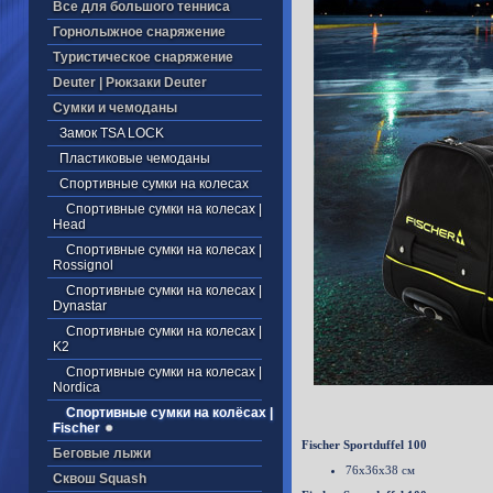
Все для большого тенниса
Горнолыжное снаряжение
Туристическое снаряжение
Deuter | Рюкзаки Deuter
Cумки и чемоданы
Замок TSA LOCK
Пластиковые чемоданы
Cпортивные сумки на колесах
Cпортивные сумки на колесах |
Head
Cпортивные сумки на колесах |
Rossignol
Cпортивные сумки на колесах |
Dynastar
Cпортивные сумки на колесах |
K2
Cпортивные сумки на колесах |
Nordica
Спортивные сумки на колёсах |
Fischer
Fischer Sportduffel 100
Беговые лыжи
76х36х38 см
Cквош Squash