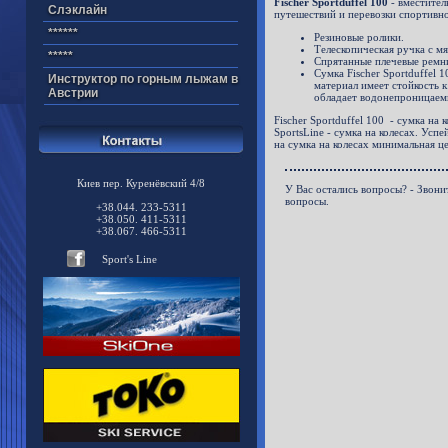
Fischer Sportduffel 100
- вместител
Cлэклайн
путешествий и перевозки спортивн
******
Резиновые ролики.
Телескопическая ручка с мя
*****
Спрятанные плечевые ремни
Сумка Fischer Sportduffel 1
Инструктор по горным лыжам в
материал имеет стойкость 
Австрии
обладает водонепроницаем
Fischer Sportduffel 100 - сумка на 
SportsLine - сумка на колесах. Успей
на сумка на колесах минимальная ц
Киев пер. Куренёвский 4/8
У Вас остались вопросы? - Звони
вопросы.
+38.044. 233-5311
+38.050. 411-5311
+38.067. 466-5311
Sport's Line