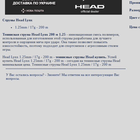
Произ
Размер
Цвет с
Cтруны Head Lynx
Цена 
1.25mm / 17g - 200 m
Теннисная струна Head Lynx 200 м 1.25
- инновационная смесь полимеров,
использованная для изготовления этой струны разработана для лучшего
контроля и ощущения мяча при ударе. Она также позволяет повысить
износостойкость, поэтому подходит для спортсменов с агрессивным стилем
игры.
Head Lynx 1.25mm / 17g - 200 m -
теннисные струны Head купить.
Успей
купить Head Lynx 1.25mm / 17g - 200 m - сегодня на теннисные струны Head
минимальная цена. Теннисные струны Head Lynx 1.25mm / 17g - 200 m
У Вас остались вопросы? - Звоните! Мы ответим на все интересующие Вас
вопросы.