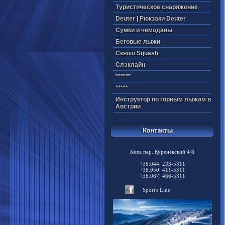
Туристическое снаряжение
Deuter | Рюкзаки Deuter
Cумки и чемоданы
Беговые лыжи
Cквош Squash
Cлэклайн
******
*****
Инструктор по горным лыжам в
Австрии
Киев пер. Куренёвский 4/8
+38.044. 233-5311
+38.050. 411-5311
+38.067. 466-5311
Sport's Line