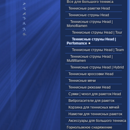
Все для большого тенниса
Теннисные ракетки Head
Теннисные струны Head
Теннисные струны Head |
Monofilamen
Теннисные струны Head | Tour
Теннисные струны Head |
Perfomance
Теннисные струны Head | Team
Теннисные струны Head |
Multifilamen
Теннисные струны Head | Hybrid
Теннисные кроссовки Head
Теннисные мячи
Теннисные рюкзаки Head
Cумки | чехол для ракеток Head
Виброгасители для ракеток
Корзина для теннисных мячей
Намотки для теннисных ракеток
Аксессуары для большого тенниса
Горнолыжное снаряжение