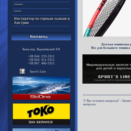
******
*****
Инструктор по горным лыжам в
Австрии
Детская теннисная 
Все для большого тенниса
Киев пер. Куренёвский 4/8
+38.044. 233-5311
+38.050. 411-5311
+38.067. 466-5311
Sport's Line
У Вас остались вопросы? - Звони
вопросы.