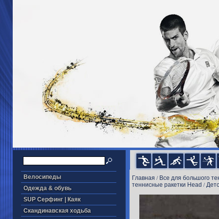
Велосипеды
Главная
Все для большого те
/
теннисные ракетки Head
Детс
/
Одежда & обувь
SUP Серфинг | Каяк
Скандинавская ходьба