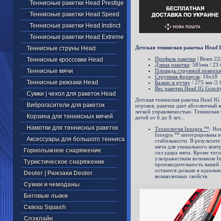
Теннисные ракетки Head Prestige
Теннисные ракетки Head Speed
Теннисные ракетки Head Instinct
Теннисные ракетки Head Extreme
Детская теннисная ракетка Head 
Теннисные струны Head
Профиль ракетки
| Beam 22
Теннисные кроссовки Head
Длина ракетки
: 585мм / 23 
Теннисные мячи
Площадь струнной поверх
Струнная формула
: 16x18
Теннисные рюкзаки Head
Баланс в ручку
/ 275 мм /2.
Вес ракетки Head IG Gravit
Cумки | чехол для ракеток Head
Детская теннисная ракетка Head IG 
Виброгасители для ракеток
игроков, ракетка дает абсолютный 
легкой управляемостью. Теннисная 
Корзина для теннисных мячей
детей от 6 до 8 лет...
Намотки для теннисных ракеток
Технология Innegra ™
- Но
Innegra ™ интегрирована в
Аксессуары для большого тенниса
стабильности. В результат
мяча для уникального конт
Горнолыжное снаряжение
сил удара мяча. Кроме тог
ультражестким волокном I
Туристическое снаряжение
производительность вашей р
остаются дольше в идеальн
Deuter | Рюкзаки Deuter
великолепных свойств.
Cумки и чемоданы
Беговые лыжи
Cквош Squash
Cлэклайн