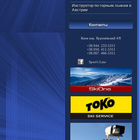
Инструктор по горным лыжам в
Австрии
Киев пер. Куренёвский 4/8
+38.044. 233-5311
+38.050. 411-5311
+38.067. 466-5311
Sport's Line