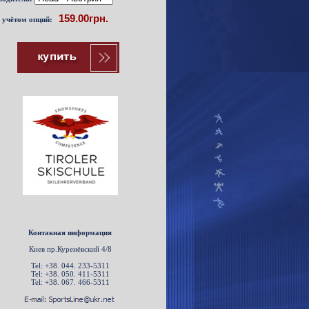
с учётом опций:
Контакная информация
Киев пр.Куренёвский 4/8
Tel: +38. 044. 233-5311
Tel: +38. 050. 411-5311
Tel: +38. 067. 466-5311