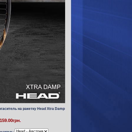
гаситель на ракетку Head Xtra Damp
159.00грн.
водитель: