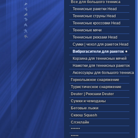
Все для большого тенниса
Теннисные ракетки Head
Теннисные струны Head
Теннисные кроссовки Head
Теннисные мячи
Теннисные рюкзаки Head
Cумки | чехол для ракеток Head
Виброгасители для ракеток
Корзина для теннисных мячей
Намотки для теннисных ракеток
Аксессуары для большого тенниса
Горнолыжное снаряжение
Туристическое снаряжение
Deuter | Рюкзаки Deuter
Cумки и чемоданы
Беговые лыжи
Cквош Squash
Cлэклайн
******
*****