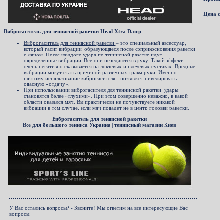
Цена 
Виброгаситель для теннисной ракетки
Head Xtra Damp
Виброгаситель для теннисной ракетки
– это специальный аксессуар,
который гасит вибрации, образующиеся после соприкосновения ракетки
с мячом. После каждого удара по теннисной ракетке идут
определенные вибрации. Все они передаются в руку. Такой эффект
очень негативно сказывается на локтевых и плечевых суставах. Вредные
вибрации могут стать причиной различных травм руки. Именно
поэтому использование виброгасителя - позволяет нивелировать
опасную «отдачу».
При использовании виброгасителя для теннисной ракетки
удары
становятся более «глухими». При этом совершенно неважно, в какой
области оказался мяч. Вы практически не почувствуете никакой
вибрации в том случае, если мяч попадет не в центр головки ракетки.
Виброгаситель для теннисной ракетки
Все для большого тенниса Украина | теннисный магазин Киев
У Вас остались вопросы? - Звоните! Мы ответим на все интересующие Вас
вопросы.