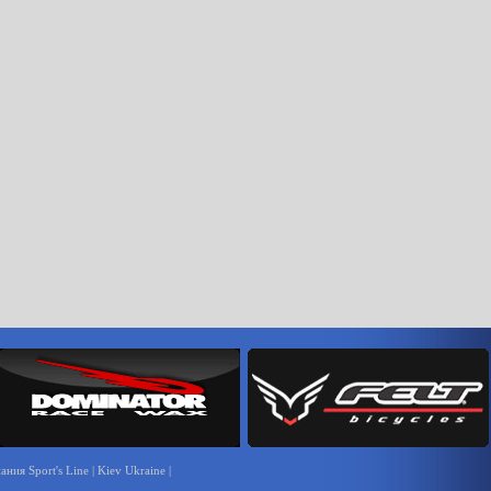
ния Sport's Line | Kiev Ukraine |