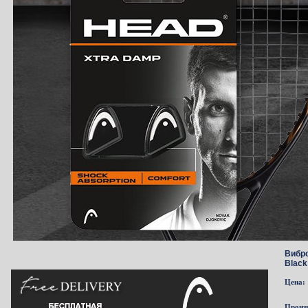
Вибро
Black
Цена:
Произ