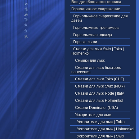
Все для большого тенниса
Горнолыжное снаряжение
Горнолыжное снаряжение для
детей
Горнолыжные тренажеры
Горнолыжная одежда
Горные лыжи
Смазки для лыж Swix | Toko |
Holmenkol
Смывки для лыж
Смазки для лыж быстрого
нанесения
Смазки для лыж Toko (CHF)
Смазки для лыж Swix (NOR)
Смазки для лыж Rode | Italy
Смазки для лыж Holmenkol
Смазки Dominator (USA)
Ускорители для лыж
Ускорители для лыж | ToKo
Ускорители для лыж | Holmenkol
Ускорители для лыж | Swix