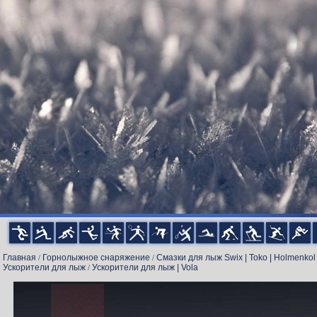
Главная
Горнолыжное снаряжение
Смазки для лыж Swix | Toko | Holmenkol
/
/
Ускорители для лыж
Ускорители для лыж | Vola
/