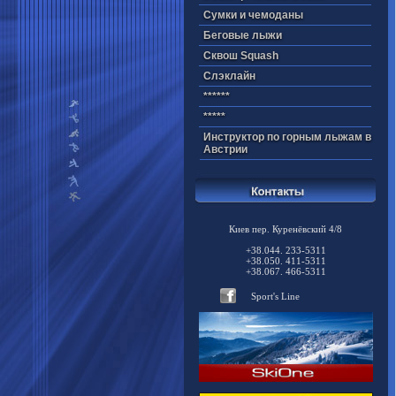
Cумки и чемоданы
Беговые лыжи
Cквош Squash
Cлэклайн
******
*****
Инструктор по горным лыжам в
Австрии
Киев пер. Куренёвский 4/8
+38.044. 233-5311
+38.050. 411-5311
+38.067. 466-5311
Sport's Line