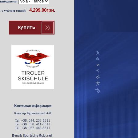
зводитель:
 с учётом опций:
Контакная информация
Киев пр.Куренёвский 4/8
Tel: +38. 044. 233-5311
Tel: +38. 050. 411-5311
Tel: +38. 067. 466-5311