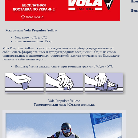
Прои
Цена
Ускоритель Vola Propulser Yellow
New snow -5°C to 0°C
прессованный блок 15 гр.
Vola Propulser Yellow
-
ускоритель для лыж и сноуборда представляющих
собой cмесь фторированных и фторуглеродных соединений. Один из самых
универсальных и экономичных ускорителей, для тех случаев когда Вы можете
позволить себе только один...
Используйте на свежем снегу, при температурах от 0*C до - 5*C
Vola Propulser Yellow
Ускорители для лыж | Смазки для лыж