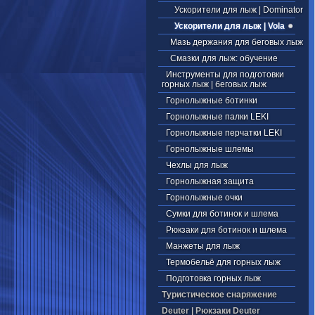
Ускорители для лыж | Dominator
Ускорители для лыж | Vola
Мазь держания для беговых лыж
Смазки для лыж: обучение
Инструменты для подготовки
горных лыж | беговых лыж
Горнолыжные ботинки
Горнолыжные палки LEKI
Горнолыжные перчатки LEKI
Горнолыжные шлемы
Чехлы для лыж
Горнолыжная защита
Горнолыжные очки
Сумки для ботинок и шлема
Рюкзаки для ботинок и шлема
Манжеты для лыж
Термобельё для горных лыж
Подготовка горных лыж
Туристическое снаряжение
Deuter | Рюкзаки Deuter