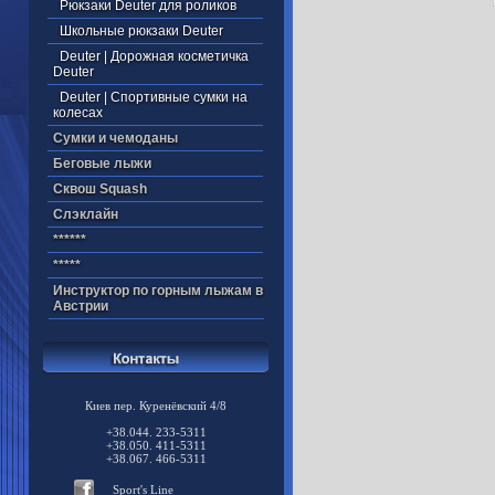
Рюкзаки Deuter для роликов
Школьные рюкзаки Deuter
Deuter | Дорожная косметичка
Deuter
Deuter | Спортивные сумки на
колесах
Cумки и чемоданы
Беговые лыжи
Cквош Squash
Cлэклайн
******
*****
Инструктор по горным лыжам в
Австрии
Киев пер. Куренёвский 4/8
+38.044. 233-5311
+38.050. 411-5311
+38.067. 466-5311
Sport's Line