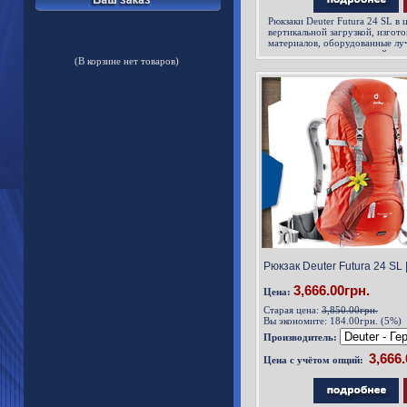
Рюкзаки Deuter Futura 24 SL в 
вертикальной загрузкой, изгот
материалов, оборудованные лу
для продолжительного хайкинг
(В корзине нет товаров)
в горах или для восхождений vi
Рюкзак Deuter Futura 24 SL 
3,666.00грн.
Цена:
Старая цена:
3,850.00грн.
Вы экономите:
184.00грн. (5%)
Производитель:
Цена с учётом опций: