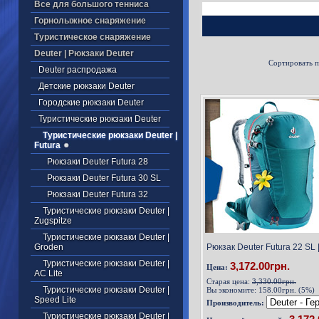
Все для большого тенниса
Горнолыжное снаряжение
Туристическое снаряжение
Deuter | Рюкзаки Deuter
Сортировать 
Deuter распродажа
Детские рюкзаки Deuter
Городские рюкзаки Deuter
Туристические рюкзаки Deuter
Туристические рюкзаки Deuter |
Futura
Рюкзаки Deuter Futura 28
Рюкзаки Deuter Futura 30 SL
Рюкзаки Deuter Futura 32
Туристические рюкзаки Deuter |
Zugspitze
Туристические рюкзаки Deuter |
Groden
Рюкзак Deuter Futura 22 SL |
Туристические рюкзаки Deuter |
3,172.00грн.
Цена:
AC Lite
Старая цена:
3,330.00грн.
Туристические рюкзаки Deuter |
Вы экономите:
158.00грн. (5%)
Speed Lite
Производитель:
Туристические рюкзаки Deuter |