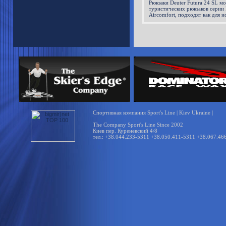
Рюкзаки Deuter Futura 24 SL м
туристических рюкзаков серии 
Aircomfort, подходят как для и
городского рюкзака, так и для
Спортивная компания Sport's Line | Kiev Ukraine |
The Company Sport's Line Since 2002
Киев пер. Куреневский 4/8
тел.: +38.044.233-5311 +38.050.411-5311 +38.067.46