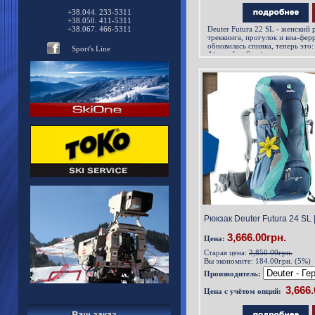
+38.044. 233-5311
+38.050. 411-5311
+38.067. 466-5311
Deuter Futura 22 SL
-
женский р
треккинга, прогулок и виа-ферр
обновилась спинка, теперь это
Sport's Line
Aircomfort Sensic.
Рюкзак Deuter Futura 24 SL 
3,666.00грн.
Цена:
Старая цена:
3,850.00грн.
Вы экономите:
184.00грн. (5%)
Производитель:
Цена с учётом опций: