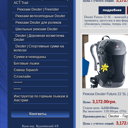
Цена с учётом опций:
ACT Trail
Рюкзаки Deuter | Freerider
Рюкзаки велосипедные Deuter
Deuter Futura 22 SL
-
женский р
треккинга, прогулок и виа-ферр
Рюкзаки Deuter для роликов
обновилась спинка, теперь это
Aircomfort Sensic.
Школьные рюкзаки Deuter
Deuter | Дорожная косметичка
Deuter
Deuter | Спортивные сумки на
колесах
Cумки и чемоданы
Беговые лыжи
Cквош Squash
Cлэклайн
******
*****
Рюкзак Deuter Futura 22 SL 
Инструктор по горным лыжам в
Австрии
3,172.00грн.
Цена:
Старая цена:
3,330.00грн.
Вы экономите:
158.00грн. (5%)
Производитель:
Цена с учётом опций:
Киев пер. Куренёвский 4/8