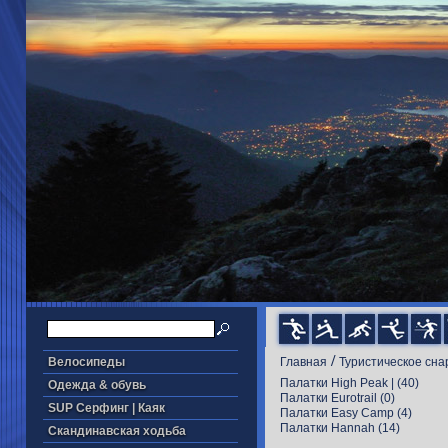
/
Велосипеды
Главная
Туристическое сн
Палатки High Peak |
(40)
Одежда & обувь
Палатки Eurotrail
(0)
SUP Серфинг | Каяк
Палатки Easy Camp
(4)
Палатки Hannah
(14)
Скандинавская ходьба