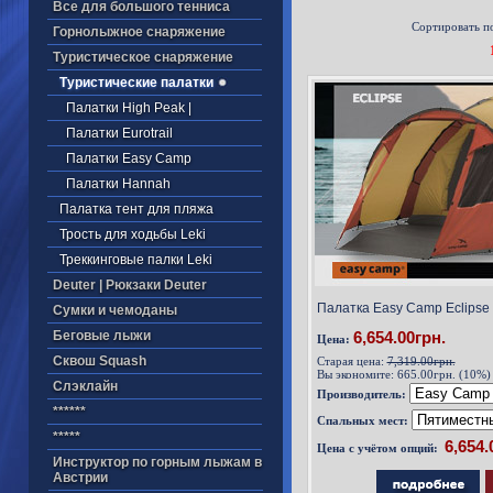
Все для большого тенниса
Сортировать п
Горнолыжное снаряжение
Туристическое снаряжение
Туристические палатки
Палатки High Peak |
Палатки Eurotrail
Палатки Easy Camp
Палатки Hannah
Палатка тент для пляжа
Трость для ходьбы Leki
Треккинговые палки Leki
Deuter | Рюкзаки Deuter
Палатка Easy Camp Eclipse 
Cумки и чемоданы
Беговые лыжи
6,654.00грн.
Цена:
Cквош Squash
Старая цена:
7,319.00грн.
Вы экономите:
665.00грн. (10%)
Cлэклайн
Производитель:
******
Спальных мест:
*****
Цена с учётом опций:
Инструктор по горным лыжам в
Австрии