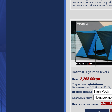
кемпинга, туризма, охоты, рыб
конструкция обеспечивает быст
менее одной минуты.
Палатки High Peak Texel 4
2,268.00грн.
Цена:
Старая цена:
2,650.00грн.
Вы экономите:
382.00грн. (15%)
Производитель:
Спальных мест:
Цена с учётом опций: