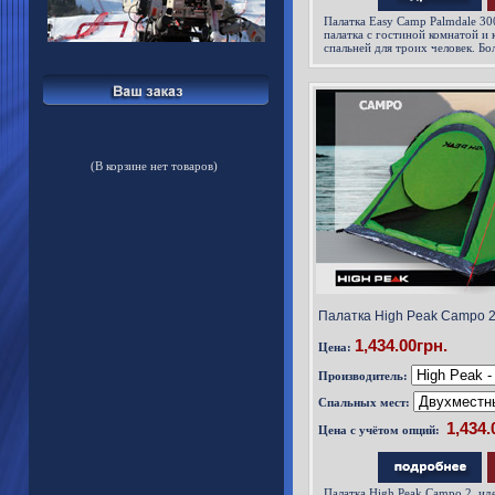
Палатка Easy Camp Palmdale 30
палатка с гостиной комнатой и
спальней для троих человек. Б
создают ощущение простора вну
защищает вход от дождя. Высок
образуются за счет предварител
(В корзине нет товаров)
Палатка High Peak Campo 2
1,434.00грн.
Цена:
Производитель:
Спальных мест:
Цена с учётом опций:
Палатка High Peak Campo 2 иде