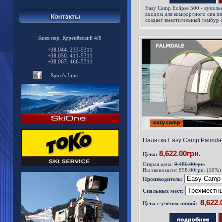
Easy Camp Eclipse 500 - куполь
входом для комфортного сна пя
создает вместительный тамбур 
размещения велосипедов и хран
необходимого для отдыха на п
Киев пер. Куренёвский 4/8
наполняют внутреннее простран
входная дверь, а также дверь
+38.044. 233-5311
+38.050. 411-5311
+38.067. 466-5311
Sport's Line
Палатка Easy Camp Palmdal
8,622.00грн.
Цена:
Старая цена:
9,480.00грн.
Вы экономите:
858.00грн. (10%)
Производитель:
Спальных мест:
Цена с учётом опций: