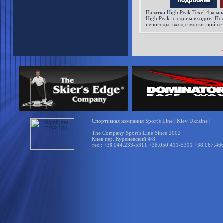
Палатки High Peak Texel 4
комп
High Peak
с одним входом. По
непогоды, вход с москитной сет
липучка для крепления фонарика
Спортивная компания Sport's Line | Kiev Ukraine |
The Company Sport's Line Since 2002
Киев пер. Куреневский 4/8
тел.: +38.044.233-5311 +38.050.411-5311 +38.067.46