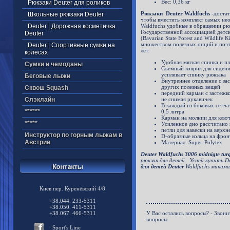
Вес: 0,36 кг
Рюкзаки Deuter для роликов
Рюкзаки Deuter Waldfuchs -
достат
Школьные рюкзаки Deuter
чтобы вместить комплект самых не
Deuter | Дорожная косметичка
Waldfuchs
удобные в обращении рю
Государственной ассоциацией детс
Deuter
(Bavarian State Forest and Wildlife 
множеством полезных опций и поэт
Deuter | Спортивные сумки на
лет.
колесах
Удобная мягкая спинка и п
Cумки и чемоданы
Съемный коврик для сидени
усиливает спинку рюкзака
Беговые лыжи
Внутреннее отделение с зас
других полезных вещей
Cквош Squash
передний карман с застежк
Cлэклайн
не снимая рукавичек
В каждый из боковых сетча
******
0,5 литра
Карман на молнии для ключ
*****
Усиленное дно рассчитано 
петли для навески на верхн
Инструктор по горным лыжам в
D-образные кольца на фрон
Австрии
Материал: Super-Polytex
Deuter Waldfuchs 3006 midnigte tur
рюкзак для детей . Успей купить De
для детей Deuter
Waldfuchs минима
Киев пер. Куренёвский 4/8
+38.044. 233-5311
+38.050. 411-5311
+38.067. 466-5311
У Вас остались вопросы? - Звони
вопросы.
Sport's Line