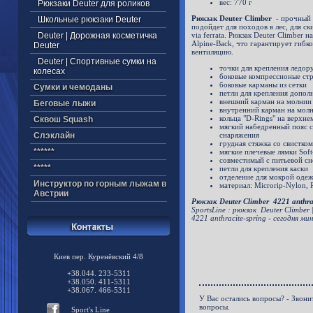
вес: 770 г
Рюкзаки Deuter для роликов
Рюкзак Deuter Climber
- прочный 
Школьные рюкзаки Deuter
подойдет для походов в лес, для с
Deuter | Дорожная косметичка
via ferrata. Рюкзак Deuter Climber
Alpine-Back, что гарантирует гибк
Deuter
вентиляцию.
Deuter | Спортивные сумки на
точки для крепления ледору
колесах
боковые компрессионые ст
боковые карманы из сетки
Cумки и чемоданы
петли для крепления допол
внешний карман на молнии 
Беговые лыжи
внутренний карман на молн
кольца "D-Rings" на верхне
Cквош Squash
мягкий набедренный пояс с
Cлэклайн
снаряжения
грудная стяжка со свистком
******
мягкие плечевые лямки Sof
совместимый с питьевой си
*****
петли для крепления каски
отделение для мокрой оде
Инструктор по горным лыжам в
материал: Microrip-Nylon, 
Австрии
Рюкзак Deuter Climber 4221 anthra
SportsLine : рюкзак Deuter Climber
4221 anthracite-spring - сегодня ми
Киев пер. Куренёвский 4/8
+38.044. 233-5311
+38.050. 411-5311
+38.067. 466-5311
У Вас остались вопросы? - Звони
вопросы.
Sport's Line