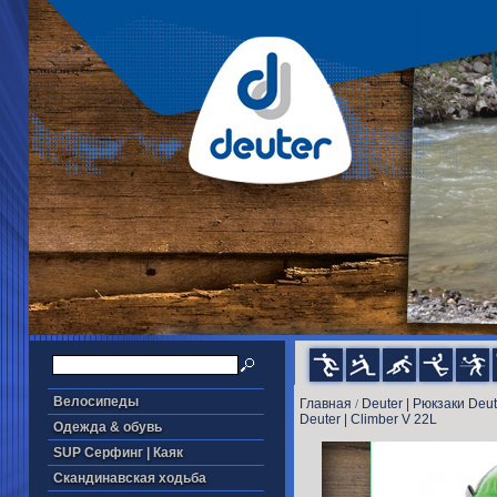
Велосипеды
Главная
Deuter | Рюкзаки Deut
/
Deuter | Climber V 22L
Одежда & обувь
SUP Серфинг | Каяк
Скандинавская ходьба