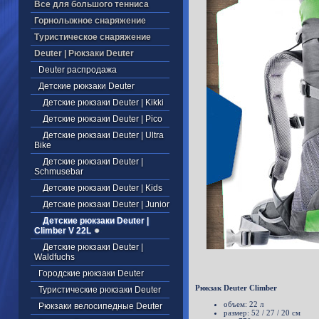
Все для большого тенниса
Горнолыжное снаряжение
Туристическое снаряжение
Deuter | Рюкзаки Deuter
Deuter распродажа
Детские рюкзаки Deuter
Детские рюкзаки Deuter | Kikki
Детские рюкзаки Deuter | Pico
Детские рюкзаки Deuter | Ultra
Bike
Детские рюкзаки Deuter |
Schmusebar
Детские рюкзаки Deuter | Kids
Детские рюкзаки Deuter | Junior
Детские рюкзаки Deuter |
Climber V 22L
Детские рюкзаки Deuter |
Waldfuchs
Городские рюкзаки Deuter
Рюкзак Deuter Climber
Туристические рюкзаки Deuter
объем: 22 л
Рюкзаки велосипедные Deuter
размер: 52 / 27 / 20 см