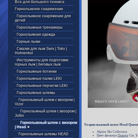
Все для большого тенниса
Горнолыжное снаряжение
Горнолыжное снаряжение для
детей
Горнолыжные тренажеры
Горнолыжная одежда
Горные лыжи
Смазки для лыж Swix | Toko |
Holmenkol
Инструменты для подготовки
горных лыж | беговых лыж
Горнолыжные ботинки
Горнолыжные палки LEKI
Горнолыжные перчатки LEKI
Горнолыжные шлемы
Горнолыжный шлем с визором |
Vizor
Горнолыжный шлем c визором |
Julbo
Горнолыжный шлем c визором
Голрнолыжный шлем Head Quee
| Head
Alpine Ski Collection
Горнолыжные шлемы HEAD
Цвет фильтра
Orange
Cat. S