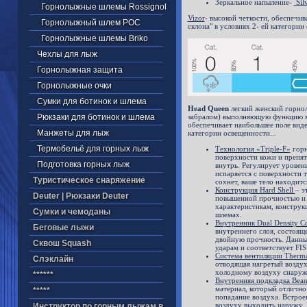
Зеркальное напыление-
Sil
Горнолыжные шлемы Rossignol
Vizor
- высокой четкости, обеспечи
Горнолыжный шлем POC
склона" в условиях 2- ей категории
Горнолыжные шлемы Briko
Чехлы для лыж
Горнолыжная защита
Горнолыжные очки
Сумки для ботинок и шлема
Head Queen
легкий женский горно
Рюкзаки для ботинок и шлема
забралом) выполняющую функцию м
обеспечивает наибольшее поле виде
Манжеты для лыж
категории освещенности...
Термобельё для горных лыж
Технология «Triple-F»
горн
поверхности кожи и препя
Подготовка горных лыж
внутрь. Регулирует уровен
испаряется с поверхности т
Туристическое снаряжение
сохнет, ваше тело находитс
Конструкция Hard Shell
– э
Deuter | Рюкзаки Deuter
повышенной прочностью и 
характеристикам, констру
Cумки и чемоданы
шлемах.
Внутренник Dual Density C
Беговые лыжи
внутреннего слоя, состоящ
двойную прочность. Данный
Cквош Squash
ударам и соответствует FIS
Система вентиляции Thermal
Cлэклайн
отводящая нагретый воздух
холодному воздуху снаруж
******
Внутренняя подкладка Bean
материал, который отличн
*****
попадание воздуха. Встрое
воздуху выходить наружу. 
Инструктор по горным лыжам в