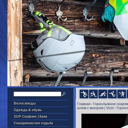
Велосипеды
Главная
Горнолыжное снаря
/
шлем с визором | Vizor
Горнол
/
Одежда & обувь
SUP Серфинг | Каяк
Скандинавская ходьба