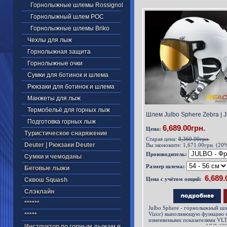
пропускаемого линзой волн вид
Горнолыжные шлемы Rossignol
Горнолыжный шлем POC
Горнолыжные шлемы Briko
Чехлы для лыж
Горнолыжная защита
Горнолыжные очки
Сумки для ботинок и шлема
Рюкзаки для ботинок и шлема
Манжеты для лыж
Термобельё для горных лыж
Шлем Julbo Sphere Zebra | 
Подготовка горных лыж
6,689.00грн.
Цена:
Туристическое снаряжение
Старая цена:
8,360.00грн.
Deuter | Рюкзаки Deuter
Вы экономите:
1,671.00грн. (20
Производитель:
Cумки и чемоданы
Размер шлема:
Беговые лыжи
Цена с учётом опций:
Cквош Squash
Cлэклайн
******
Julbo Sphere - горнолыжный шл
Vizor) выполняющую функцию 
*****
изменяемыми показателями VLT 
Инструктор по горным лыжам в
освещения в диапазоне VLT 43