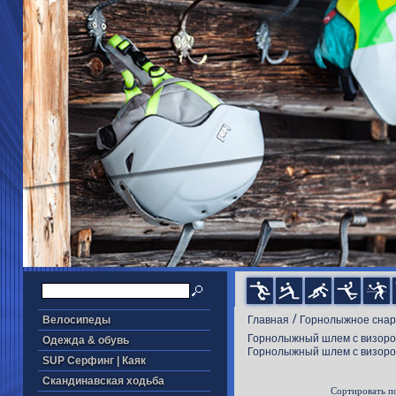
/
Велосипеды
Главная
Горнолыжное сна
Горнолыжный шлем c визором
Одежда & обувь
Горнолыжный шлем c визоро
SUP Серфинг | Каяк
Скандинавская ходьба
Сортировать п