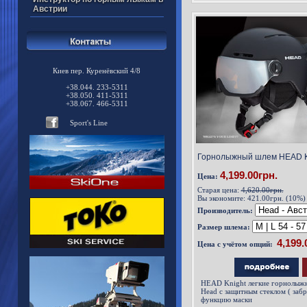
измерения количество пропуска
Австрии
видимого света)..
Киев пер. Куренёвский 4/8
+38.044. 233-5311
+38.050. 411-5311
+38.067. 466-5311
Sport's Line
Горнолыжный шлем HEAD K
4,199.00грн.
Цена:
Старая цена:
4,620.00грн.
Вы экономите:
421.00грн. (10%)
Производитель:
Размер шлема:
Цена с учётом опций:
HEAD Knight легкие горнолыж
Head с защитным стеклом ( за
функцию маски