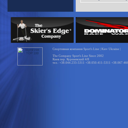
видения и "прорисовку склона" 
категории освещенности...
Спортивная компания Sport's Line | Kiev Ukraine |
The Company Sport's Line Since 2002
Киев пер. Куреневский 4/8
тел.: +38.044.233-5311 +38.050.411-5311 +38.067.46