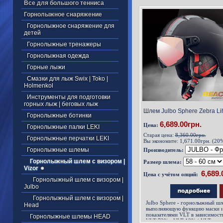
Все для большого тенниса
Горнолыжное снаряжение
Горнолыжное снаряжение для
детей
Горнолыжные тренажеры
Горнолыжная одежда
Горные лыжи
Смазки для лыж Swix | Toko |
Holmenkol
Инструменты для подготовки
горных лыж | беговых лыж
Шлем Julbo Sphere Zebra Li
Горнолыжные ботинки
6,689.00грн.
Цена:
Горнолыжные палки LEKI
Старая цена:
8,360.00грн.
Горнолыжные перчатки LEKI
Вы экономите:
1,671.00грн. (20
Горнолыжные шлемы
Производитель:
Горнолыжный шлем с визором |
Размер шлема:
Vizor
Цена с учётом опций:
Горнолыжный шлем c визором |
Julbo
Горнолыжный шлем c визором |
Julbo Sphere
-
горнолыжный шл
Head
выполняющую функцию маски 
показателями VLT в зависимост
Горнолыжные шлемы HEAD
VLT 72% - VLT 12%
(
VLT - еди