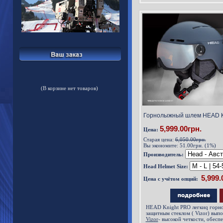
(В корзине нет товаров)
Горнолыжный шлем HEAD Kn
5,999.00грн.
Цена:
Старая цена:
6,050.00грн.
Вы экономите:
51.00грн. (1%)
Производитель:
Head Helmet Size:
Цена с учётом опций:
HEAD Knight PRO легкиq горн
защитным стеклом ( Vizor) вы
Vizor
- высокой четкости, обесп