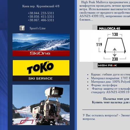
High Peak Mallorca предназначен дл
комфортом проводить летние время 
Киев пер. Куренёвский 4/8
ветра. Использование высококачес
свойствами от вредного воздействи
+38.044. 233-5311
AS/NZS 4399:19), непременно позаб
+38.050. 411-5311
близких...
+38.067. 466-5311
Sport's Line
Каркас: гибкие дуги из стек
Материал покрытия: 170Т P
Материал дна: 100% Polyet
Форма: полусфера
Фактор защиты от ультрафи
стандарту AS/NZS 4399:19
Палатка тент дл
Купить тент палатка для
У Вас остались вопросы? - Звони
вопросы.