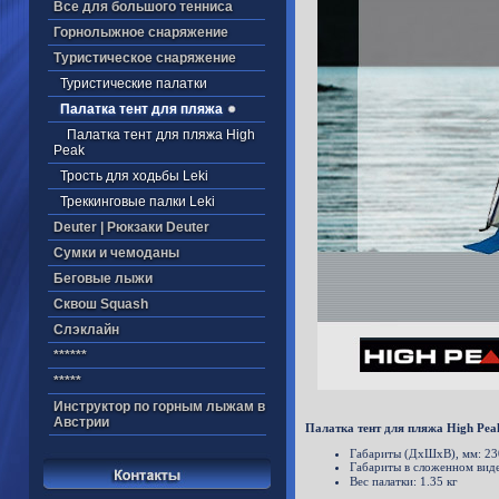
Все для большого тенниса
Горнолыжное снаряжение
Туристическое снаряжение
Туристические палатки
Палатка тент для пляжа
Палатка тент для пляжа High
Peak
Трость для ходьбы Leki
Треккинговые палки Leki
Deuter | Рюкзаки Deuter
Cумки и чемоданы
Беговые лыжи
Cквош Squash
Cлэклайн
******
*****
Инструктор по горным лыжам в
Австрии
Палатка тент для пляжа
High Peak
Габариты (ДхШхВ), мм: 2
Габариты в сложенном виде
Вес палатки: 1.35 кг