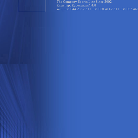
The Company Sport's Line Since 2002
Киев пер. Куреневский 4/8
тел.: +38.044.233-5311 +38.050.411-5311 +38.067.46