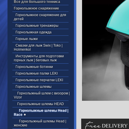
Все для большого тенниса
Горнолыжное снаряжение
Горнолыжное снаряжение для
детей
Горнолыжные тренажеры
Горнолыжная одежда
Горные лыжи
Смазки для лыж Swix | Toko |
Holmenkol
Инструменты для подготовки
горных лыж | беговых лыж
Горнолыжные ботинки
Горнолыжные палки LEKI
Горнолыжные перчатки LEKI
Горнолыжные шлемы
Горнолыжный шлем с визором |
Vizor
Горнолыжные шлемы HEAD
Горнолыжные шлемы Head |
Race
Горнолыжный шлемы Head |
женские