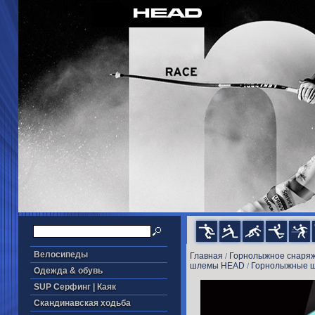
Велосипеды
Главная
Горнолыжное снаря
/
шлемы HEAD
Горнолыжные ш
/
Одежда & обувь
SUP Серфинг | Каяк
Скандинавская ходьба