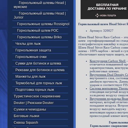
Горнолыжный шлемы Head |
мужские
Горнолыжный шлемы Head |
Junior
Горнолыжные шлемы Rossignol
Горнолыжный шлем Head Stivot 
Горнолыжный шлем POC
Артикул: 320027
Горнолыжные шлемы Briko
Шлем Head Stivot Race Carbon – эт
шлем сертифицированный по станд
Чехлы для лыж
голографическую наклейку и подход
Шлем Head Stivot Race Carbon сов
Горнолыжная защита
шлема - 100% карбон - легкий и су
обеспечивает наилучшую защиту, но
Горнолыжные очки
Конструкция Carbon Shell
–
Сумки для ботинок и шлема
отличается повышенной пр
характеристикам, конструкц
Рюкзаки для ботинок и шлема
рейсинговых шлемах.
Внутренник Dual Density C
Манжеты для лыж
внутреннего слоя, состоящ
двойную прочность. Данный
Термобельё для горных лыж
ударам и соответствует FIS
Система вентиляции Thermal
Подготовка горных лыж
отводящая нагретый воздух
холодному воздуху снаруж
Туристическое снаряжение
Внутренняя подкладка Bean
материал, который отличн
Deuter | Рюкзаки Deuter
попадание воздуха. Встрое
воздуху выходить наружу. 
Cумки и чемоданы
вентиляции каркаса внутрен
Беговые лыжи
превосходный климат-контр
Cквош Squash
Горнолыжные
Горнолыжное снаряжение 