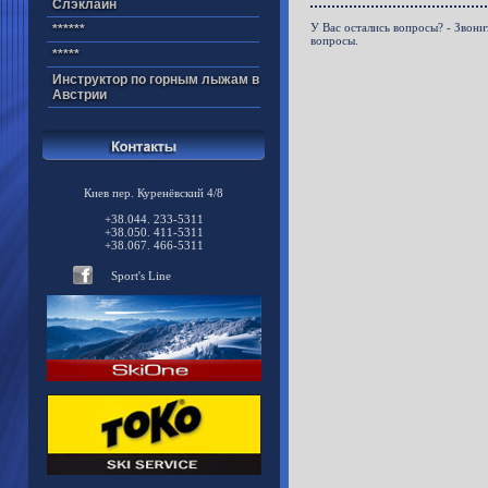
Cлэклайн
У Вас остались вопросы? - Звони
******
вопросы.
*****
Инструктор по горным лыжам в
Австрии
Киев пер. Куренёвский 4/8
+38.044. 233-5311
+38.050. 411-5311
+38.067. 466-5311
Sport's Line